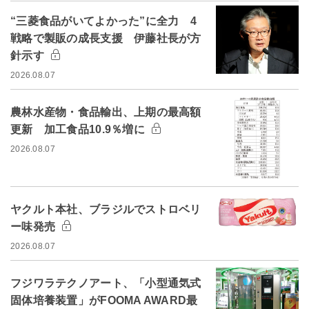
“三菱食品がいてよかった”に全力 4
戦略で製販の成長支援 伊藤社長が方
針示す
2026.08.07
農林水産物・食品輸出、上期の最高額
更新 加工食品10.9％増に
2026.08.07
ヤクルト本社、ブラジルでストロベリ
ー味発売
2026.08.07
フジワラテクノアート、「小型通気式
固体培養装置」がFOOMA AWARD最