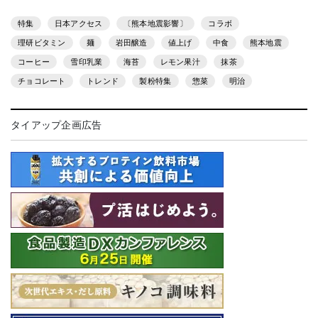
特集
日本アクセス
〔熊本地震影響〕
コラボ
理研ビタミン
麺
岩田醸造
値上げ
中食
熊本地震
コーヒー
雪印乳業
海苔
レモン果汁
抹茶
チョコレート
トレンド
製粉特集
惣菜
明治
タイアップ企画広告