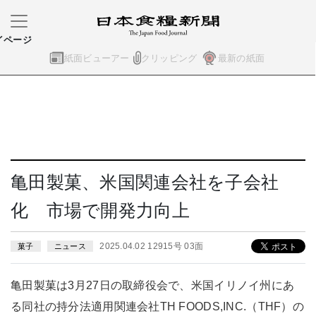
イページ
紙面ビューアー
クリッピング
最新の紙面
亀田製菓、米国関連会社を子会社
化 市場で開発力向上
2025.04.02 12915号 03面
菓子
ニュース
亀田製菓は3月27日の取締役会で、米国イリノイ州にあ
る同社の持分法適用関連会社TH FOODS,INC.（THF）の