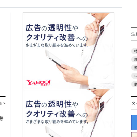
注
タ
覧 >
寄