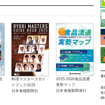
書
2025-2026食品流通
総
料理マスターズガイ
実勢マップ
ドブック2025
最
日本食糧新聞発行
日本食糧新聞社
食
2