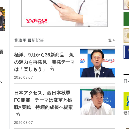
業務用 最新記事
一覧 >
価
極洋、9月から36新商品 魚
の魅力を再発見 開発テーマ
は「楽しもう」
2026.08.07
日
か
日本アクセス、西日本秋季
FC開催 テーマは変革と挑
戦×実践 持続的成長へ提案
媒
2026.08.07