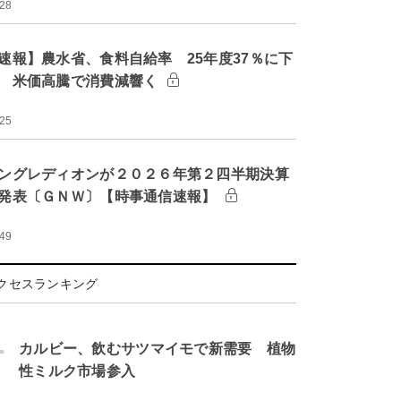
:28
速報】農水省、食料自給率 25年度37％に下
 米価高騰で消費減響く
:25
ングレディオンが２０２６年第２四半期決算
発表〔ＧＮＷ〕【時事通信速報】
:49
クセスランキング
.
カルビー、飲むサツマイモで新需要 植物
性ミルク市場参入