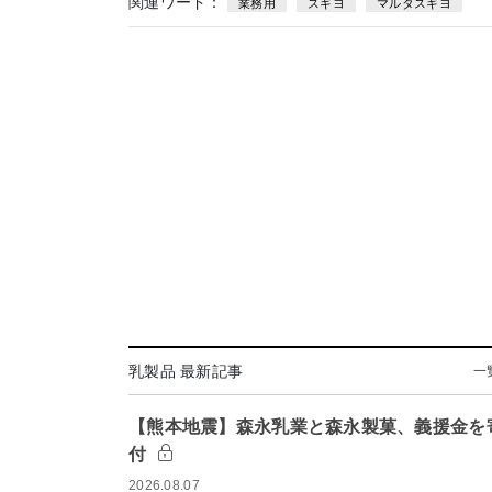
関連ワード：
業務用
スギヨ
マルタスギヨ
乳製品 最新記事
一
【熊本地震】森永乳業と森永製菓、義援金を
付
2026.08.07