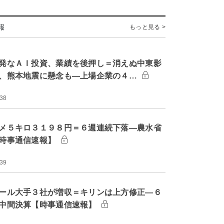
報
もっと見る >
発なＡＩ投資、業績を後押し＝消えぬ中東影
、熊本地震に懸念も―上場企業の４…
:38
メ５キロ３１９８円＝６週連続下落―農水省
時事通信速報】
:39
ール大手３社が増収＝キリンは上方修正―６
中間決算【時事通信速報】