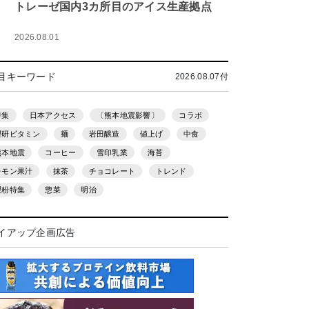
トレーゼ国内3カ所目のアイス生産拠点
2026.08.01
目キーワード
2026.08.07付
特集
日本アクセス
〔熊本地震影響〕
コラボ
理研ビタミン
麺
岩田醸造
値上げ
中食
熊本地震
コーヒー
雪印乳業
海苔
レモン果汁
抹茶
チョコレート
トレンド
製粉特集
惣菜
明治
イアップ企画広告