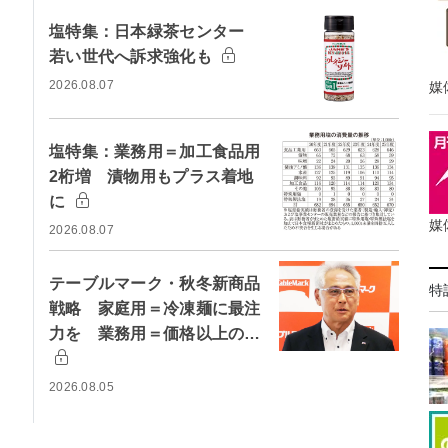
塩特集：日本緑茶センター
若い世代へ訴求強化も
2026.08.07
媒
塩特集：業務用＝加工食品用
2桁増 漬物用もプラス着地
に
媒
2026.08.07
テーブルマーク・秋冬新商品
特
戦略 家庭用＝冷凍麺に最注
力を 業務用＝価格以上の…
2026.08.05