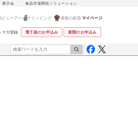
展示会
食品市場開拓ソリューション
面ビューアー
クリッピング
最新の紙面
マイページ
ルマガ登録
電子版のお申込み
新聞のお申込み
検索