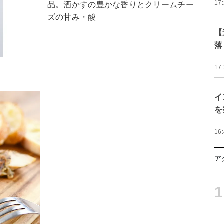
17
品。酒かすの豊かな香りとクリームチー
ズの甘み・酸
【
落
17
イ
を
16
ア
1