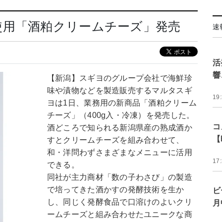
使用「酒粕クリームチーズ」発売
速
活
響
【新潟】スギヨのグループ会社で海鮮珍
味や漬物などを製造販売するマルタスギ
19
ヨは1日、業務用の新商品「酒粕クリーム
チーズ」（400g入・冷凍）を発売した。
コ
酒どころで知られる新潟県産の熟成酒か
【
すとクリームチーズを組み合わせて、
和・洋問わずさまざまなメニューに活用
17
できる。
同社が主力商材「数の子わさび」の製造
で培ってきた酒かすの発酵技術を生か
ビ
し、同じく発酵食品で口溶けのよいクリ
月
ームチーズと組み合わせたユニークな商