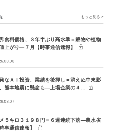
報
もっと見る >
界食料価格、３年半ぶり高水準＝穀物や植物
値上がり―７月【時事通信速報】
26.08.08
発なＡＩ投資、業績を後押し＝消えぬ中東影
、熊本地震に懸念も―上場企業の４…
26.08.07
メ５キロ３１９８円＝６週連続下落―農水省
時事通信速報】