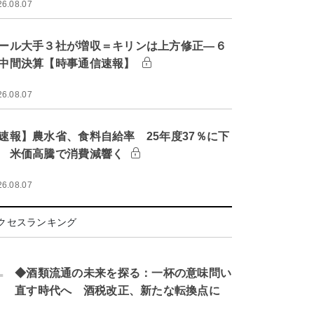
26.08.07
ール大手３社が増収＝キリンは上方修正―６
中間決算【時事通信速報】
26.08.07
速報】農水省、食料自給率 25年度37％に下
 米価高騰で消費減響く
26.08.07
クセスランキング
.
◆酒類流通の未来を探る：一杯の意味問い
直す時代へ 酒税改正、新たな転換点に