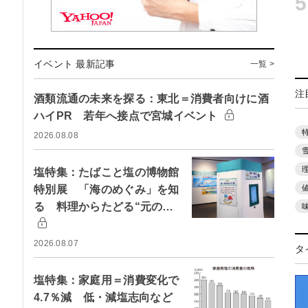
5
イベント 最新記事
一覧 >
注
酒類流通の未来を探る：東北＝消費者向けに酒
ハイPR 若年へ接点で宮城イベント
2026.08.08
塩特集：たばこと塩の博物館
特別展 「海のめぐみ」を知
る 料理からたどる“元の…
2026.08.07
タ
塩特集：家庭用＝消費変化で
4.7％減 低・減塩志向など