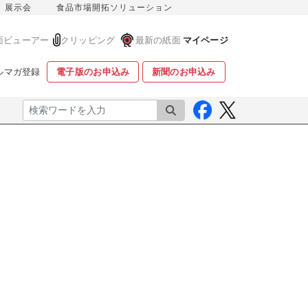
展示会
食品市場開拓ソリューション
面ビューアー
クリッピング
最新の紙面
マイページ
ルマガ登録
電子版のお申込み
新聞のお申込み
検索