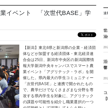
業イベント 「次世代BASE」学
速
世
油
【新潟】東北6県と新潟県の企業・経済団
20
体などが加盟する経済団体・東北経済連
合会は25日、新潟市中央区の新潟国際情
活
報大学新潟中央キャンパスでスマート農
響
業イベント「アグリテック・ラボ」を開
催した。県内最大の学生コミュニティー
20
「次世代BASE」と連携で開かれたもの
で、農学だけでなくさまざまな分野を専
コ
攻する県内学生を対象に、アグリテック
【
の課題や可能性を紹介し職業選択の一つ
の可能性として認識してもらう狙い。