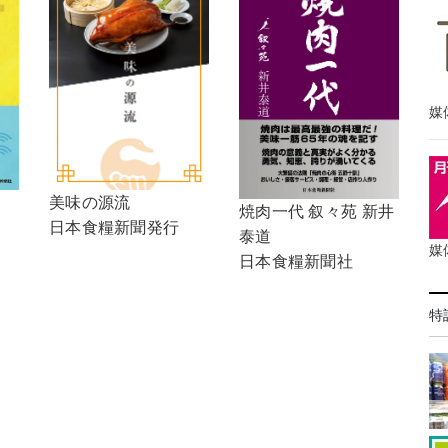
媒
美味の源流
焼肉一代 叙々苑 新井
日本食糧新聞発行
泰道
媒
日本食糧新聞社
特