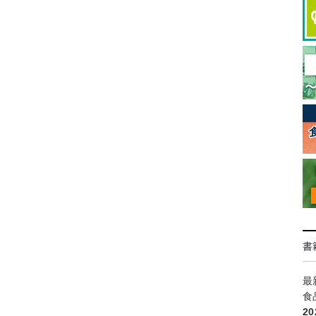
書
最
食
2