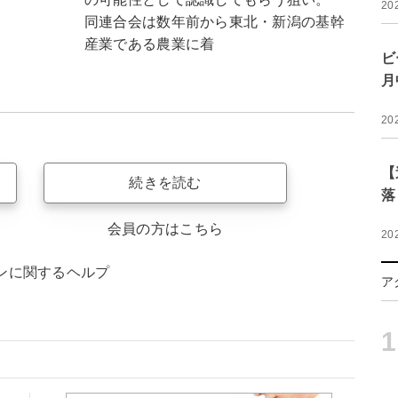
20
同連合会は数年前から東北・新潟の基幹
産業である農業に着
ビ
月
20
【
続きを読む
落
会員の方はこちら
20
ンに関するヘルプ
ア
1