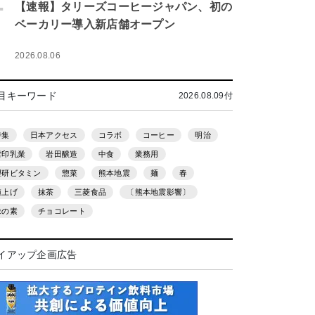
.
【速報】タリーズコーヒージャパン、初の
ベーカリー導入新店舗オープン
2026.08.06
目キーワード
2026.08.09付
特集
日本アクセス
コラボ
コーヒー
明治
雪印乳業
岩田醸造
中食
業務用
理研ビタミン
惣菜
熊本地震
麺
春
値上げ
抹茶
三菱食品
〔熊本地震影響〕
味の素
チョコレート
イアップ企画広告