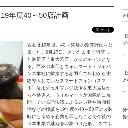
9年度40～50店計画
速
【
で
西友は19年度、40～50店の改装計画を公
表した。9月27日、さいたま市で開店し
09
た最新店「東大宮店」がそのモデルとな
る。西友の本部とウォルマート・ジャパ
【
ンの本社に隣接する赤羽店で年初から実
と
験導入していたスマートフォン（スマ
ホ）活用のセルフレジ決済を東大宮店か
09
ら本格導入、ウォルマートが国際的に展
開している同決済によるレジ待ち時間解
消などの検証を19年度の40～50店の改装
外
時にも進める姿勢を示したことで今後の
改
日本事業の継続を印象づけた形。 スマホ