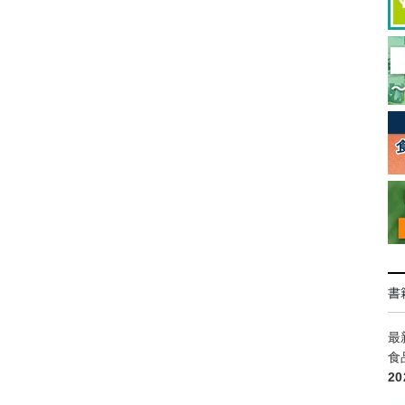
書
最
食
2