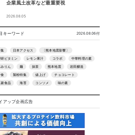
企業風土改革など最重要視
2026.08.05
目キーワード
2026.08.06付
特集
日本アクセス
〔熊本地震影響〕
理研ビタミン
レモン果汁
コラボ
中華料理の素
本みりん
麺
抹茶
熊本地震
岩田醸造
中食
製粉特集
値上げ
チョコレート
三菱食品
海苔
コンソメ
味の素
イアップ企画広告