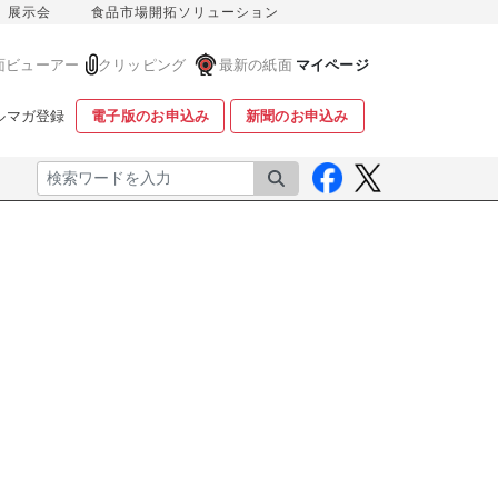
展示会
食品市場開拓ソリューション
面ビューアー
クリッピング
最新の紙面
マイページ
ルマガ登録
電子版のお申込み
新聞のお申込み
検索