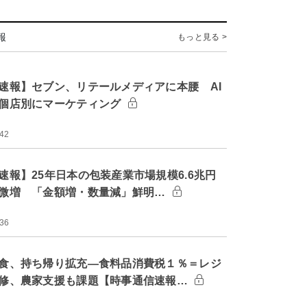
報
もっと見る >
速報】セブン、リテールメディアに本腰 AI
個店別にマーケティング
:42
速報】25年日本の包装産業市場規模6.6兆円
微増 「金額増・数量減」鮮明…
:36
食、持ち帰り拡充―食料品消費税１％＝レジ
修、農家支援も課題【時事通信速報…