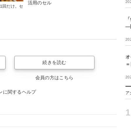
20
活用のセル
1回だけ。セ
「
―
20
オ
続きを読む
＝
20
会員の方はこちら
ンに関するヘルプ
ア
1