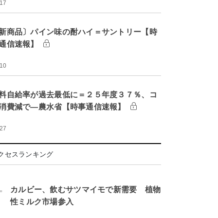
:17
新商品〕パイン味の酎ハイ＝サントリー【時
通信速報】
:10
料自給率が過去最低に＝２５年度３７％、コ
消費減で―農水省【時事通信速報】
:27
クセスランキング
.
カルビー、飲むサツマイモで新需要 植物
性ミルク市場参入