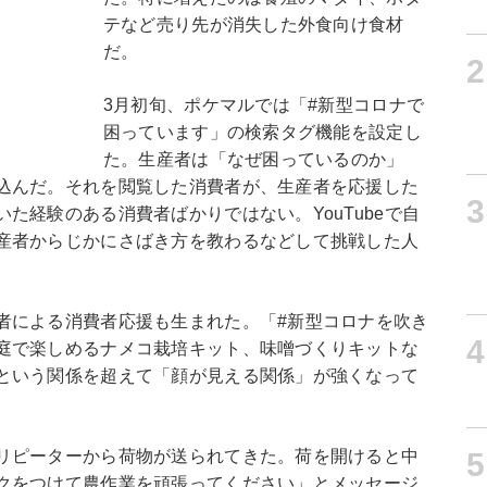
テなど売り先が消失した外食向け食材
だ。
2
3月初旬、ポケマルでは「#新型コロナで
困っています」の検索タグ機能を設定し
た。生産者は「なぜ困っているのか」
込んだ。それを閲覧した消費者が、生産者を応援した
3
た経験のある消費者ばかりではない。YouTubeで自
産者からじかにさばき方を教わるなどして挑戦した人
者による消費者応援も生まれた。「#新型コロナを吹き
4
庭で楽しめるナメコ栽培キット、味噌づくりキットな
という関係を超えて「顔が見える関係」が強くなって
リピーターから荷物が送られてきた。荷を開けると中
5
クをつけて農作業を頑張ってください」とメッセージ