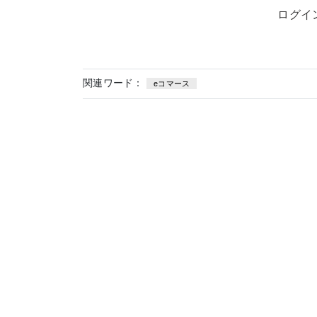
ログイ
関連ワード：
eコマース