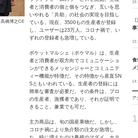
16
者と消費者の個と個をつなぎ、互いを思
いやれる「共助」の社会の実現を目指し
〔
る高橋博之CE
ている。現在、3500もの生産者が登録
事
し、ユーザーは23万人。コロナ禍で、い
ずれの登録者も急増している。
15
ポケットマルシェ（ポケマル）は、生産
食
者と消費者が双方向でコミュニケーショ
メ
ンができるメッセンジャーとコミュニテ
ィー機能が特徴だ。その特徴から産直SN
14
Sともいわれている。生産者の登録には
簡単な審査が必要だ。その条件は、プロ
ア
の生産者、漁獲者であり、それが証明で
きること。兼業でも可だ。
1
主力商品は、旬の国産果物だ。しかし、
コロナ禍により魚介類の注文が急増し
た。特に増えたのは養殖のマダイ、ホタ