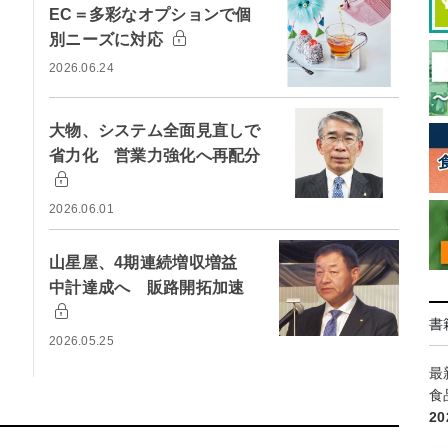
EC＝多彩なオプションで個
別ニーズに対応
2026.06.24
大物、システム全面見直しで
省力化 営業力強化へ再配分
2026.06.01
山星屋、4期連続増収増益
中計達成へ 販路開拓加速
書
2026.05.25
最
食
2