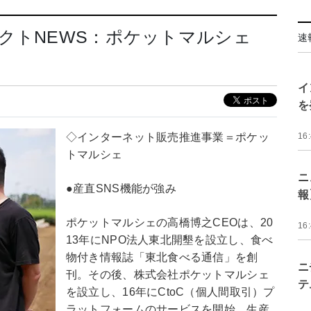
ェクトNEWS：ポケットマルシェ
速
イ
を
◇インターネット販売推進事業＝ポケッ
16
トマルシェ
ニ
●産直SNS機能が強み
報
ポケットマルシェの高橋博之CEOは、20
16
13年にNPO法人東北開墾を設立し、食べ
物付き情報誌「東北食べる通信」を創
ニ
刊。その後、株式会社ポケットマルシェ
テ
を設立し、16年にCtoC（個人間取引）プ
ラットフォームのサービスを開始。生産