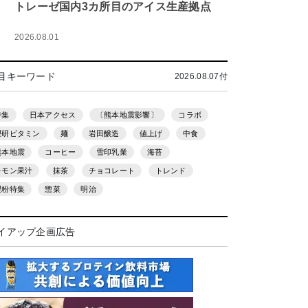
トレーゼ国内3カ所目のアイス生産拠点
2026.08.01
目キーワード
2026.08.07付
特集
日本アクセス
〔熊本地震影響〕
コラボ
理研ビタミン
麺
岩田醸造
値上げ
中食
熊本地震
コーヒー
雪印乳業
海苔
レモン果汁
抹茶
チョコレート
トレンド
製粉特集
惣菜
明治
イアップ企画広告