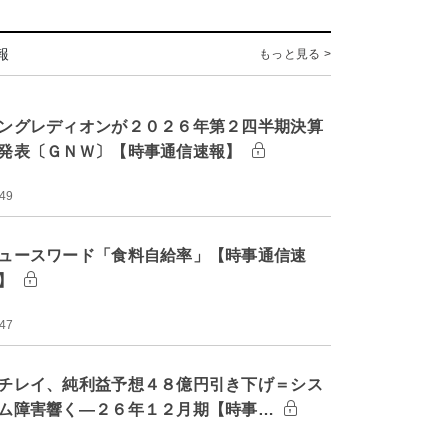
報
もっと見る >
ングレディオンが２０２６年第２四半期決算
発表〔ＧＮＷ〕【時事通信速報】
:49
ュースワード「食料自給率」【時事通信速
】
:47
チレイ、純利益予想４８億円引き下げ＝シス
ム障害響く―２６年１２月期【時事…