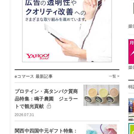
媒
媒
eコマース 最新記事
一覧 >
特
プロテイン・高タンパク質商
品特集：鳴子農園 ジェラー
トで観光貢献
2026.07.31
関西中四国中元ギフト特集：