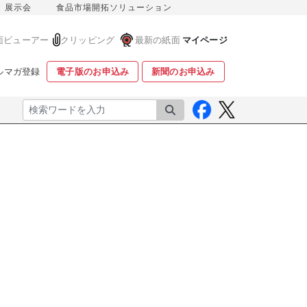
展示会
食品市場開拓ソリューション
面ビューアー
クリッピング
最新の紙面
マイページ
ルマガ登録
電子版のお申込み
新聞のお申込み
検索