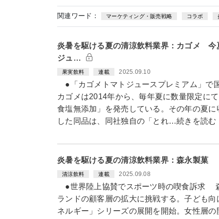
関連ワード：
マーケティング・販売戦略
コラボ
炎暑を駆ける夏の清涼飲料業界：カゴメ 今
ジュ…
2025.09.10
果実飲料
連載
●「カゴメトマトジュースプレミアム」で
カゴメは2014年から、毎年夏に数量限定に
食塩無添加」を発売している。その年の夏に
した同品は、同社独自の「とれ…続きを読む
炎暑を駆ける夏の清涼飲料業界：森永製菓 
2025.09.08
清涼飲料
連載
●世界陸上協賛でスポーツ時の喫食訴求 森永
ランドの顧客層の拡大に挑戦する。子ども向け
ネルギー」シリーズの展開を開始。女性層の