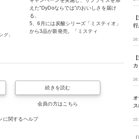
キャンペーンを実施し、サプライズを添
えた“DyDoならでは”のおいしさを届け
る。
【
5、6月には炭酸シリーズ「ミスティオ」
行
から3品が新発売。「ミスティ
ング」
16
【
カ
16
続きを読む
オ
会員の方はこちら
ス
ンに関するヘルプ
15
〔