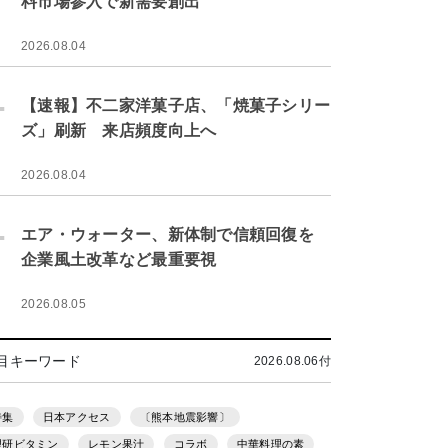
料市場参入で新需要創出
2026.08.04
.
【速報】不二家洋菓子店、「焼菓子シリー
ズ」刷新 来店頻度向上へ
2026.08.04
.
エア・ウォーター、新体制で信頼回復を
企業風土改革など最重要視
2026.08.05
目キーワード
2026.08.06付
特集
日本アクセス
〔熊本地震影響〕
理研ビタミン
レモン果汁
コラボ
中華料理の素