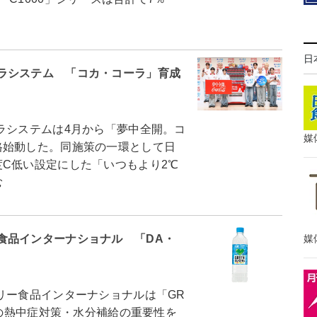
日
ラシステム 「コカ・コーラ」育成
システムは4月から「夢中全開。コ
媒
格始動した。同施策の一環として日
度C低い設定にした「いつもより2℃
む
媒
食品インターナショナル 「DA・
ー食品インターナショナルは「GR
場の熱中症対策・水分補給の重要性を