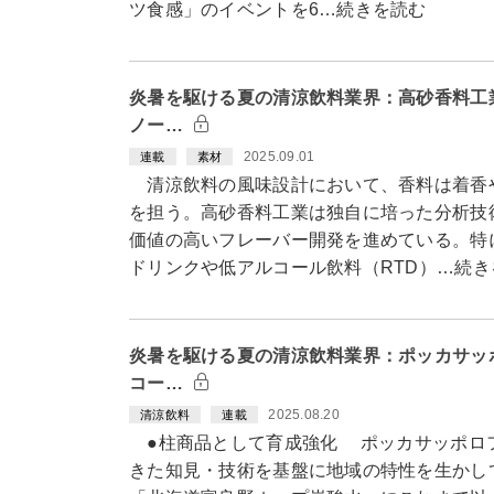
ツ食感」のイベントを6…続きを読む
炎暑を駆ける夏の清涼飲料業界：高砂香料工
ノー…
2025.09.01
連載
素材
清涼飲料の風味設計において、香料は着香
を担う。高砂香料工業は独自に培った分析技
価値の高いフレーバー開発を進めている。特
ドリンクや低アルコール飲料（RTD）…続き
炎暑を駆ける夏の清涼飲料業界：ポッカサッ
コー…
2025.08.20
清涼飲料
連載
●柱商品として育成強化 ポッカサッポロ
きた知見・技術を基盤に地域の特性を生かし