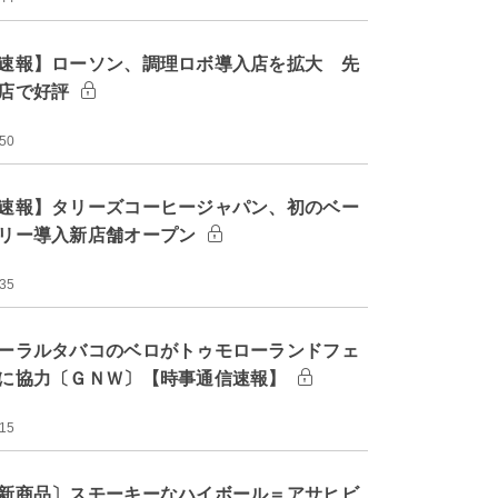
速報】ローソン、調理ロボ導入店を拡大 先
店で好評
:50
速報】タリーズコーヒージャパン、初のベー
リー導入新店舗オープン
:35
ーラルタバコのベロがトゥモローランドフェ
に協力〔ＧＮＷ〕【時事通信速報】
:15
新商品〕スモーキーなハイボール＝アサヒビ