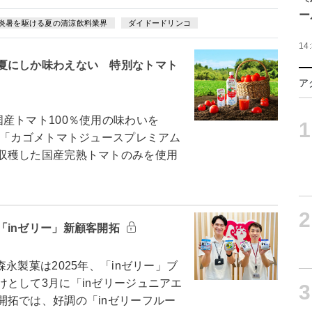
ー
炎暑を駆ける夏の清涼飲料業界
ダイドードリンコ
14
夏にしか味わえない 特別なトマト
ア
国産トマト100％使用の味わいを
1
て「カゴメトマトジュースプレミアム
収穫した国産完熟トマトのみを使用
2
「inゼリー」新顧客開拓
製菓は2025年、「inゼリー」ブ
として3月に「inゼリージュニアエ
3
開拓では、好調の「inゼリーフルー