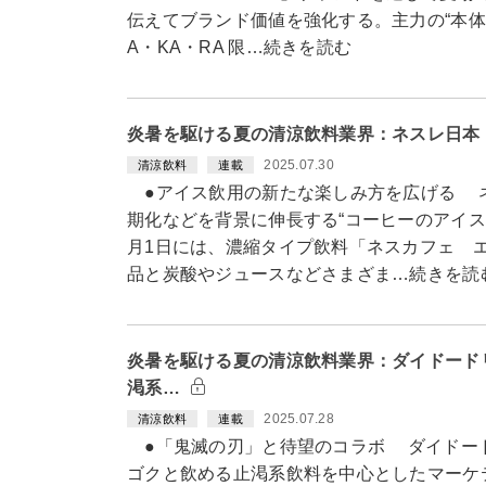
伝えてブランド価値を強化する。主力の“本体”
A・KA・RA 限…続きを読む
炎暑を駆ける夏の清涼飲料業界：ネスレ日本
2025.07.30
清涼飲料
連載
●アイス飲用の新たな楽しみ方を広げる 
期化などを背景に伸長する“コーヒーのアイス
月1日には、濃縮タイプ飲料「ネスカフェ 
品と炭酸やジュースなどさまざま…続きを読
炎暑を駆ける夏の清涼飲料業界：ダイドード
渇系…
2025.07.28
清涼飲料
連載
●「鬼滅の刃」と待望のコラボ ダイドー
ゴクと飲める止渇系飲料を中心としたマーケ