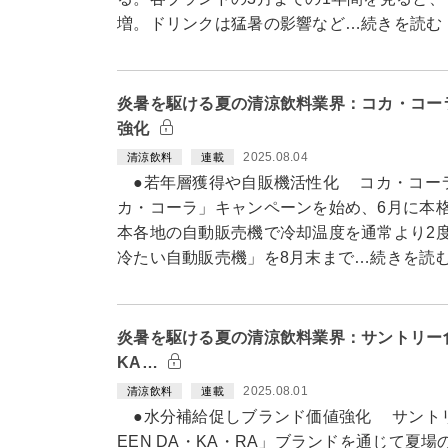
増。ドリンクは猛暑の影響など…続きを読む
炎暑を駆ける夏の清涼飲料業界：コカ・コー
強化
2025.08.04
清涼飲料
連載
●若年層獲得や自販機活性化 コカ・コーラ
カ・コーラ」キャンペーンを始め、6月に本
本各地の自動販売機で冷却温度を通常より2
冷たい自動販売機」を8月末まで…続きを読
炎暑を駆ける夏の清涼飲料業界：サントリー
KA…
2025.08.01
清涼飲料
連載
●水分補給促しブランド価値強化 サントリ
EEN DA・KA・RA」ブランドを通じて夏