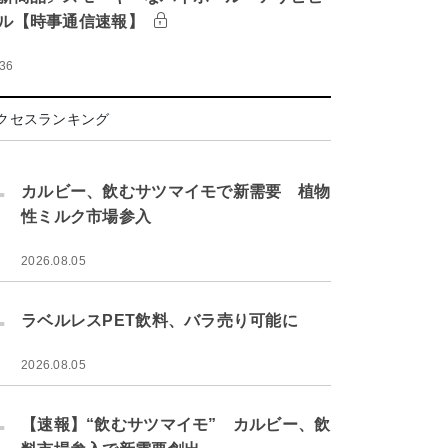
ル【時事通信速報】
:36
クセスランキング
.
カルビー、飲むサツマイモで新需要 植物
性ミルク市場参入
2026.08.05
.
ラベルレスPET飲料、バラ売り可能に
2026.08.05
.
【速報】“飲むサツマイモ” カルビー、飲