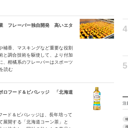
業 フレーバー独自開発 高いエタ
4
や補香、マスキングなど重要な役割
術と調合技術を駆使して、より付加
に、柑橘系のフレーバーはスポーツ
5
を読む
ポロフード＆ビバレッジ 「北海道
注
フード＆ビバレッジは、長年培って
て展開する「北海道コーン茶」と