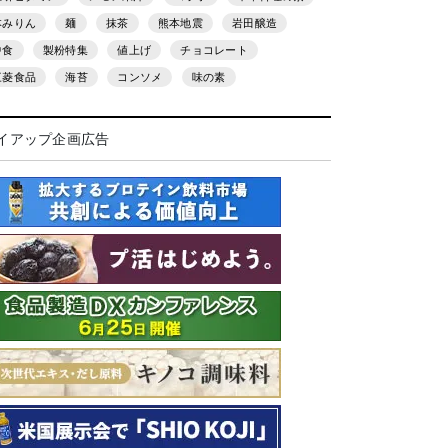
本みりん
麺
抹茶
熊本地震
岩田醸造
中食
製粉特集
値上げ
チョコレート
三菱食品
海苔
コンソメ
味の素
イアップ企画広告