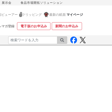
展示会
食品市場開拓ソリューション
面ビューアー
クリッピング
最新の紙面
マイページ
ルマガ登録
電子版のお申込み
新聞のお申込み
検索