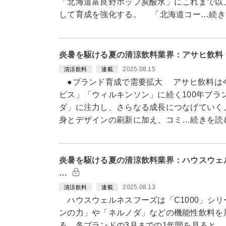
「北海道富良野ホップ炭酸水」にこれまで以
して育成を強化する。 「北海道コー…続き
炎暑を駆ける夏の清涼飲料業界：アサヒ飲料
2025.08.15
清涼飲料
連載
●ブランド育成で需要拡大 アサヒ飲料は
ピス」「ウィルキンソン」に続く100年ブラ
ダ」に注力し、さらなる成長につなげていく
身とデザインの刷新に加え、コミ…続きを読
炎暑を駆ける夏の清涼飲料業界：ハウスウェル
…
2025.08.13
清涼飲料
連載
ハウスウェルネスフーズは「C1000」シリ
ンの力」や「ネルノダ」などの機能性飲料を
る。各ブランドの3月までの1年間を見ると、「