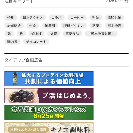
注目キーワード
2026.08.09付
特集
日本アクセス
コラボ
コーヒー
明治
雪印乳業
岩田醸造
中食
業務用
理研ビタミン
惣菜
熊本地震
麺
春
値上げ
抹茶
三菱食品
〔熊本地震影響〕
味の素
チョコレート
タイアップ企画広告