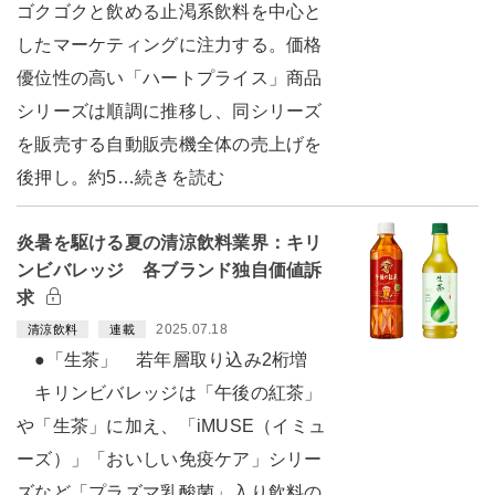
ゴクゴクと飲める止渇系飲料を中心と
したマーケティングに注力する。価格
優位性の高い「ハートプライス」商品
シリーズは順調に推移し、同シリーズ
を販売する自動販売機全体の売上げを
後押し。約5…続きを読む
炎暑を駆ける夏の清涼飲料業界：キリ
ンビバレッジ 各ブランド独自価値訴
求
2025.07.18
清涼飲料
連載
●「生茶」 若年層取り込み2桁増
キリンビバレッジは「午後の紅茶」
や「生茶」に加え、「iMUSE（イミュ
ーズ）」「おいしい免疫ケア」シリー
ズなど「プラズマ乳酸菌」入り飲料の