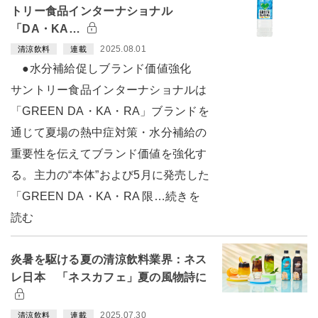
トリー食品インターナショナル
「DA・KA…
2025.08.01
清涼飲料
連載
●水分補給促しブランド価値強化
サントリー食品インターナショナルは
「GREEN DA・KA・RA」ブランドを
通じて夏場の熱中症対策・水分補給の
重要性を伝えてブランド価値を強化す
る。主力の“本体”および5月に発売した
「GREEN DA・KA・RA 限…続きを
読む
炎暑を駆ける夏の清涼飲料業界：ネス
レ日本 「ネスカフェ」夏の風物詩に
2025.07.30
清涼飲料
連載