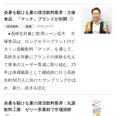
炎暑を駆ける夏の清涼飲料業界：大塚
食品 「マッチ」ブランドが好調
2025.07.07
清涼飲料
連載
●高校生対象に飲用シーン拡大 大
塚食品は、ロングセラーブランドのビ
タミン炭酸飲料「マッチ」を通じて、
高校生を対象にブランドの体験を伝え
て将来のユーザー育成に取り組む。25
年は体感施策として継続的に行う高校
生約50万人に向けたサンプリングのほ
か、新た…続きを読む
炎暑を駆ける夏の清涼飲料業界：丸源
飲料工業 ゼリー系素材で市場深耕