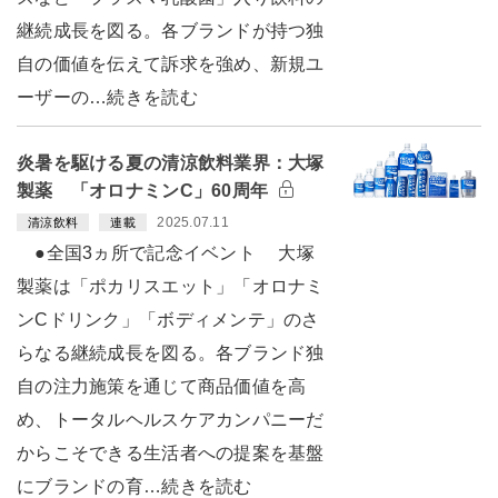
継続成長を図る。各ブランドが持つ独
自の価値を伝えて訴求を強め、新規ユ
ーザーの…続きを読む
炎暑を駆ける夏の清涼飲料業界：大塚
製薬 「オロナミンC」60周年
2025.07.11
清涼飲料
連載
●全国3ヵ所で記念イベント 大塚
製薬は「ポカリスエット」「オロナミ
ンCドリンク」「ボディメンテ」のさ
らなる継続成長を図る。各ブランド独
自の注力施策を通じて商品価値を高
め、トータルヘルスケアカンパニーだ
からこそできる生活者への提案を基盤
にブランドの育…続きを読む