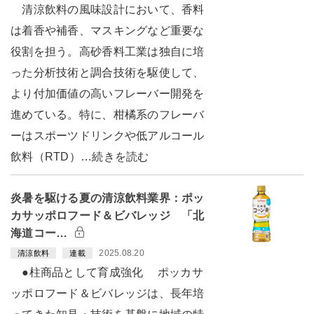
清涼飲料の風味設計において、香料
は着香や補香、マスキングなど重要な
役割を担う。高砂香料工業は独自に培
った分析技術と調合技術を駆使して、
より付加価値の高いフレーバー開発を
進めている。特に、柑橘系のフレーバ
ーはスポーツドリンクや低アルコール
飲料（RTD）…続きを読む
炎暑を駆ける夏の清涼飲料業界：ポッ
カサッポロフード＆ビバレッジ 「北
海道コー…
2025.08.20
清涼飲料
連載
●柱商品として育成強化 ポッカサ
ッポロフード＆ビバレッジは、長年培