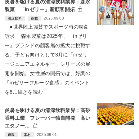
炎暑を駆ける夏の清涼飲料業界：森永
製菓 「inゼリー」新顧客開拓
2025.09.08
清涼飲料
連載
●世界陸上協賛でスポーツ時の喫食
訴求 森永製菓は2025年、「inゼリ
ー」ブランドの顧客層の拡大に挑戦す
る。子ども向けとして3月に「inゼリ
ージュニアエネルギー」シリーズの展
開を開始。女性層の開拓では、好調の
「inゼリーフルーツ食感」のイベント
を6…続きを読む
炎暑を駆ける夏の清涼飲料業界：高砂
香料工業 フレーバー独自開発 高い
エタノー…
2025.09.01
連載
素材