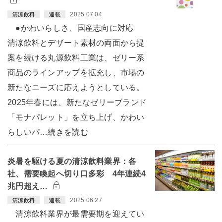
2025.07.04
清涼飲料
連載
●かわいらしさ、国産志向に対応
清涼飲料とデザート素材の両面から提
案を続ける丸源飲料工業は、ゼリー系
商品のラインアップを拡充し、市場の
新たなニーズに応えようとしている。
2025年春には、新たなゼリーブランド
「モナパレット」を立ち上げ、かわい
らしいパ…続きを読む
炎暑を駆ける夏の清涼飲料業界：各
社、需要喚起へ切り口多彩 4年連続4
兆円超え…
2025.06.27
清涼飲料
連載
清涼飲料業界が最需要期を迎えてい