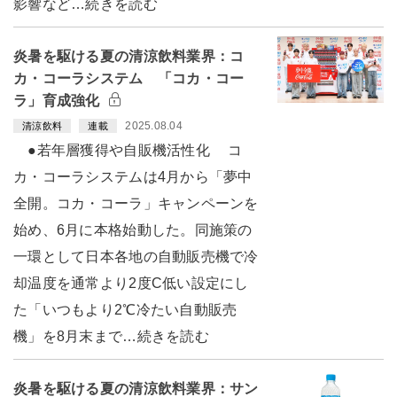
影響など…続きを読む
炎暑を駆ける夏の清涼飲料業界：コ
カ・コーラシステム 「コカ・コー
ラ」育成強化
2025.08.04
清涼飲料
連載
●若年層獲得や自販機活性化 コ
カ・コーラシステムは4月から「夢中
全開。コカ・コーラ」キャンペーンを
始め、6月に本格始動した。同施策の
一環として日本各地の自動販売機で冷
却温度を通常より2度C低い設定にし
た「いつもより2℃冷たい自動販売
機」を8月末まで…続きを読む
炎暑を駆ける夏の清涼飲料業界：サン