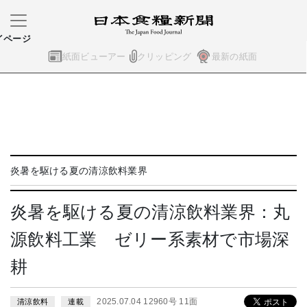
イページ
紙面ビューアー
クリッピング
最新の紙面
炎暑を駆ける夏の清涼飲料業界
炎暑を駆ける夏の清涼飲料業界：丸
源飲料工業 ゼリー系素材で市場深
耕
2025.07.04 12960号 11面
清涼飲料
連載