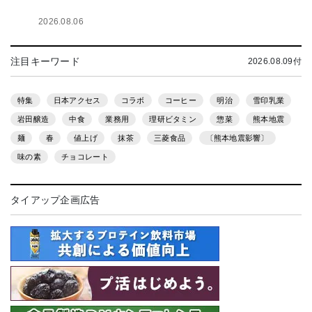
2026.08.06
注目キーワード
2026.08.09付
特集
日本アクセス
コラボ
コーヒー
明治
雪印乳業
岩田醸造
中食
業務用
理研ビタミン
惣菜
熊本地震
麺
春
値上げ
抹茶
三菱食品
〔熊本地震影響〕
味の素
チョコレート
タイアップ企画広告