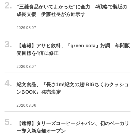
2.
“三菱食品がいてよかった”に全力 4戦略で製販の
成長支援 伊藤社長が方針示す
2026.08.07
3.
【速報】アサヒ飲料、「green cola」好調 年間販
売目標を4倍に修正
2026.08.07
4.
紀文食品、『長さ1m!紀文の超!BIGちくわクッショ
ンBOOK』発売決定
2026.08.06
5.
【速報】タリーズコーヒージャパン、初のベーカリ
ー導入新店舗オープン