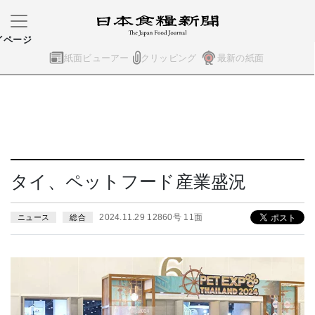
イページ
紙面ビューアー
クリッピング
最新の紙面
タイ、ペットフード産業盛況
2024.11.29 12860号 11面
ニュース
総合