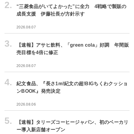
2.
“三菱食品がいてよかった”に全力 4戦略で製販の
成長支援 伊藤社長が方針示す
2026.08.07
3.
【速報】アサヒ飲料、「green cola」好調 年間販
売目標を4倍に修正
2026.08.07
4.
紀文食品、『長さ1m!紀文の超!BIGちくわクッショ
ンBOOK』発売決定
2026.08.06
5.
【速報】タリーズコーヒージャパン、初のベーカリ
ー導入新店舗オープン