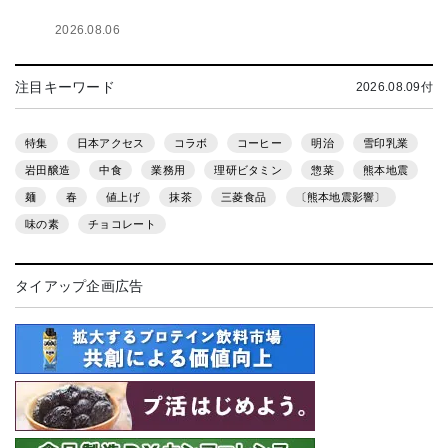
2026.08.06
注目キーワード
2026.08.09付
特集
日本アクセス
コラボ
コーヒー
明治
雪印乳業
岩田醸造
中食
業務用
理研ビタミン
惣菜
熊本地震
麺
春
値上げ
抹茶
三菱食品
〔熊本地震影響〕
味の素
チョコレート
タイアップ企画広告