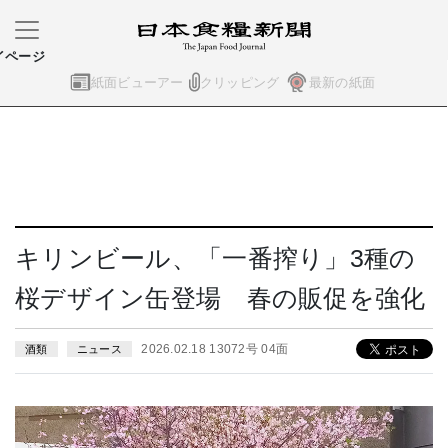
イページ
紙面ビューアー
クリッピング
最新の紙面
キリンビール、「一番搾り」3種の
桜デザイン缶登場 春の販促を強化
2026.02.18 13072号 04面
酒類
ニュース