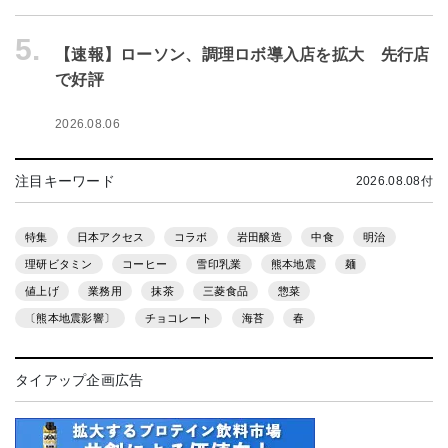
5.
【速報】ローソン、調理ロボ導入店を拡大 先行店
で好評
2026.08.06
注目キーワード
2026.08.08付
特集
日本アクセス
コラボ
岩田醸造
中食
明治
理研ビタミン
コーヒー
雪印乳業
熊本地震
麺
値上げ
業務用
抹茶
三菱食品
惣菜
〔熊本地震影響〕
チョコレート
海苔
春
タイアップ企画広告