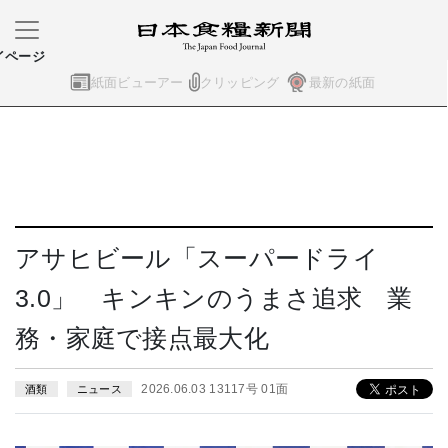
イページ
紙面ビューアー
クリッピング
最新の紙面
アサヒビール「スーパードライ
3.0」 キンキンのうまさ追求 業
務・家庭で接点最大化
2026.06.03 13117号 01面
酒類
ニュース