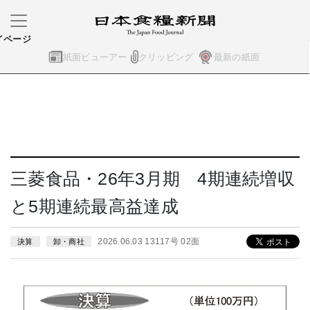
イページ
紙面ビューアー
クリッピング
最新の紙面
三菱食品・26年3月期 4期連続増収
と5期連続最高益達成
2026.06.03 13117号 02面
決算
卸・商社