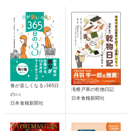
食が楽しくなる♪365日
滝椎戸寒の乾物日記
の○○
日本食糧新聞社
日本食糧新聞社