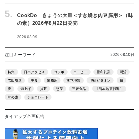
5.
CookDo きょうの大皿＜すき焼き肉豆腐用＞（味
の素）2026年8月22日発売
2026.08.09
注目キーワード
2026.08.10付
特集
日本アクセス
コラボ
コーヒー
雪印乳業
明治
岩田醸造
中食
業務用
熊本地震
理研ビタミン
麺
春
値上げ
抹茶
惣菜
三菱食品
〔熊本地震影響〕
味の素
チョコレート
タイアップ企画広告