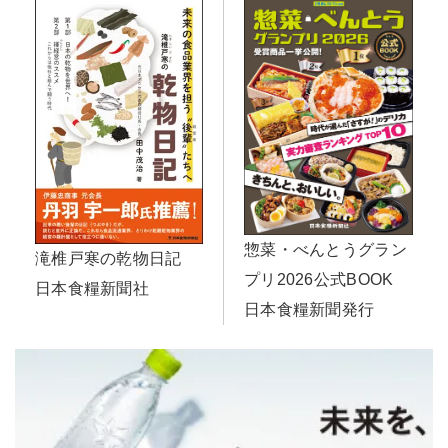
惣菜・べんとうグラン
滝椎戸寒の乾物日記
プリ2026公式BOOK
日本食糧新聞社
日本食糧新聞発行