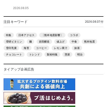
2026.08.05
注目キーワード
2026.08.07付
特集
日本アクセス
〔熊本地震影響〕
コラボ
理研ビタミン
麺
岩田醸造
値上げ
中食
熊本地震
雪印乳業
海苔
コーヒー
レモン果汁
抹茶
チョコレート
トレンド
製粉特集
惣菜
明治
タイアップ企画広告