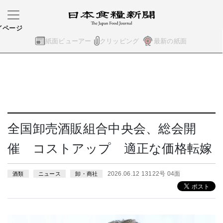
イページ
紙面ビューアー
クリッピング
最新の紙面
全国卸売酒販組合中央会、総会開
催 コストアップ 適正な価格転嫁
2026.06.12 13122号 04面
酒類
ニュース
卸・商社