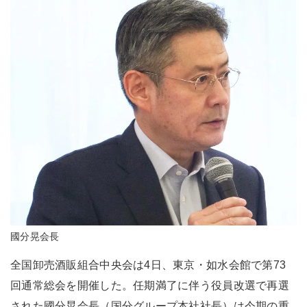
國分晃会長
全国卸売酒販組合中央会は4日、東京・如水会館で第73
回通常総会を開催した。任期満了に伴う役員改選で再選
された國分晃会長（国分グループ本社社長）は今期の重