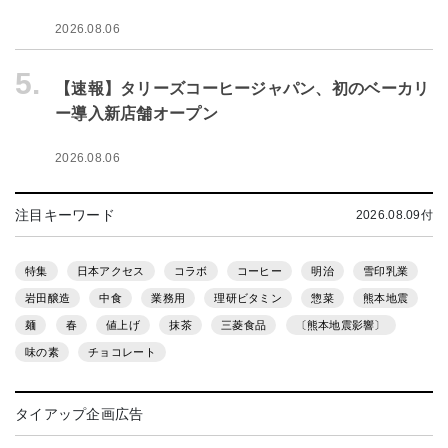
2026.08.06
5.
【速報】タリーズコーヒージャパン、初のベーカリ
ー導入新店舗オープン
2026.08.06
注目キーワード
2026.08.09付
特集
日本アクセス
コラボ
コーヒー
明治
雪印乳業
岩田醸造
中食
業務用
理研ビタミン
惣菜
熊本地震
麺
春
値上げ
抹茶
三菱食品
〔熊本地震影響〕
味の素
チョコレート
タイアップ企画広告