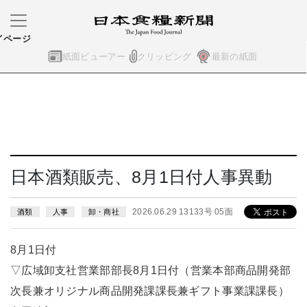
イページ
紙面ビューアー
クリッピング
最新の紙面
日本酒類販売、8月1日付人事異動
2026.06.29 13133号 05面
酒類
人事
卸・商社
8月1日付
▽広域卸支社営業部部長8月1日付（営業本部商品開発部
次長兼オリジナル商品開発課課長兼ギフト事業課課長）