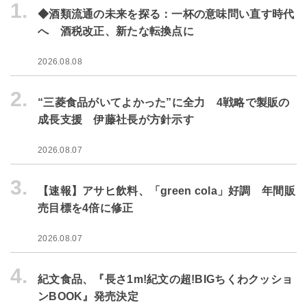
1.
◆酒類流通の未来を探る：一杯の意味問い直す時代
へ 酒税改正、新たな転換点に
2026.08.08
2.
“三菱食品がいてよかった”に全力 4戦略で製販の
成長支援 伊藤社長が方針示す
2026.08.07
3.
【速報】アサヒ飲料、「green cola」好調 年間販
売目標を4倍に修正
2026.08.07
4.
紀文食品、『長さ1m!紀文の超!BIGちくわクッショ
ンBOOK』発売決定