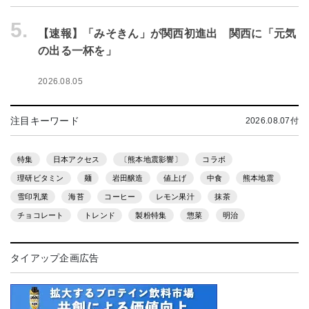
5.
【速報】「みそきん」が関西初進出 関西に「元気
の出る一杯を」
2026.08.05
注目キーワード
2026.08.07付
特集
日本アクセス
〔熊本地震影響〕
コラボ
理研ビタミン
麺
岩田醸造
値上げ
中食
熊本地震
雪印乳業
海苔
コーヒー
レモン果汁
抹茶
チョコレート
トレンド
製粉特集
惣菜
明治
タイアップ企画広告