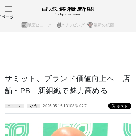
イページ
紙面ビューアー
クリッピング
最新の紙面
サミット、ブランド価値向上へ 店
舗・PB、新組織で魅力高める
2026.05.15 13108号 02面
ニュース
小売