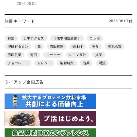
2026.08.05
注目キーワード
2026.08.07付
特集
日本アクセス
〔熊本地震影響〕
コラボ
理研ビタミン
麺
岩田醸造
値上げ
中食
熊本地震
雪印乳業
海苔
コーヒー
レモン果汁
抹茶
チョコレート
トレンド
製粉特集
惣菜
明治
タイアップ企画広告