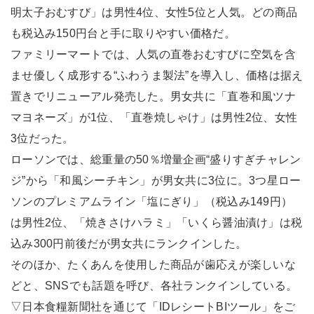
明太子おむすび」は男性4位、女性5位と人気。どの商品
も税込み150円台と手に取りやすい価格だ。
ファミリーマートでは、人気の直巻おむすびに空気を含
ませ優しく成形する“ふわうま製法”を導入し、価格は据え
置きでリニューアル発売した。男女共に「直巻和風ツナ
マヨネーズ」が1位、「直巻焼しゃけ」は男性2位、女性
3位だった。
ローソンでは、総重量の50％増量企画“盛りすぎチャレン
ジ”から「和風シーチキン」が男女共に3位に。3つ星ロー
ソンのプレミアムライン「塩にぎり」（税込み149円）
は男性2位、「焼きさけハラミ」「いくら醤油漬け」は税
込み300円前後だが男女共にランクインした。
そのほか、たくあんを使用した商品が歯応えが楽しいな
どと、SNSでも話題を呼び、各社ランクインしている。
▽日本食糧新聞社を通じて「IDレシートBIツール」をご