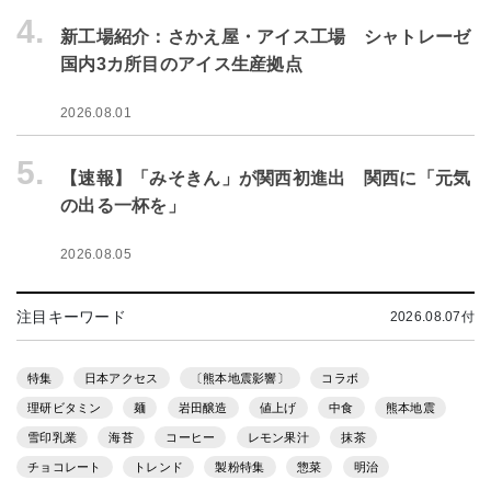
4.
新工場紹介：さかえ屋・アイス工場 シャトレーゼ
国内3カ所目のアイス生産拠点
2026.08.01
5.
【速報】「みそきん」が関西初進出 関西に「元気
の出る一杯を」
2026.08.05
注目キーワード
2026.08.07付
特集
日本アクセス
〔熊本地震影響〕
コラボ
理研ビタミン
麺
岩田醸造
値上げ
中食
熊本地震
雪印乳業
海苔
コーヒー
レモン果汁
抹茶
チョコレート
トレンド
製粉特集
惣菜
明治