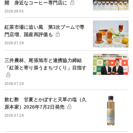
開 身近なコーヒー専門店に
2026.08.05
紅茶市場に追い風 第3次ブームで専
門店増、国産再評価も
2026.07.29
三井農林、尾張旭市と連携協力締結
「紅茶と寄り添うまちづくり」目指す
2026.07.29
飲む酢 甘夏とかぼすと天草の塩（久
原本家）2026年7月2日発売
2026.07.28