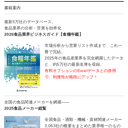
書籍案内
最新5万社のデータベース。
食品業界の分析・営業を効率化
2026食品業界ビジネスガイド【食糧年鑑】
市場分析から営業リスト作成まで、これ一
冊で完結。
2025年の食品産業界を完全網羅したデータ
と、約5万社の最新名簿を収録。
有料オプションのExcelデータとの併用
で、利便性が格段にアップ！
全国の食品関連メーカーを網羅――
2025食品メーカー総覧
全国食品・酒類・機械・資材関連メーカー
3,063社の概要をまとめた業界唯一のもの