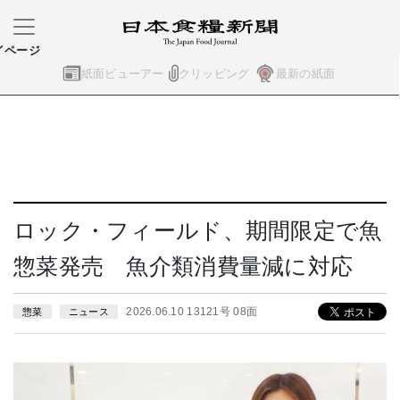
イページ
紙面ビューアー
クリッピング
最新の紙面
ロック・フィールド、期間限定で魚
惣菜発売 魚介類消費量減に対応
2026.06.10 13121号 08面
惣菜
ニュース