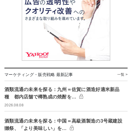
マーケティング・販売戦略 最新記事
一覧 >
酒類流通の未来を探る：九州＝佐賀に酒造好適米新品
種 都内店舗で樽熟成の焼酎を…
2026.08.08
酒類流通の未来を探る：中国＝高級酒製造の3号蔵建設
獺祭、「より美味しい」を…