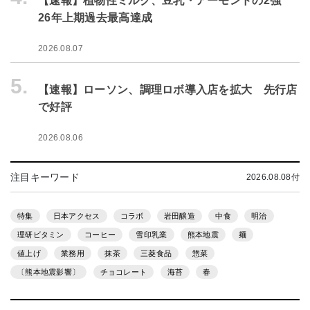
【速報】植物性ミルク、豆乳・アーモンドの2強
26年上期過去最高達成
2026.08.07
5.
【速報】ローソン、調理ロボ導入店を拡大 先行店
で好評
2026.08.06
注目キーワード
2026.08.08付
特集
日本アクセス
コラボ
岩田醸造
中食
明治
理研ビタミン
コーヒー
雪印乳業
熊本地震
麺
値上げ
業務用
抹茶
三菱食品
惣菜
〔熊本地震影響〕
チョコレート
海苔
春