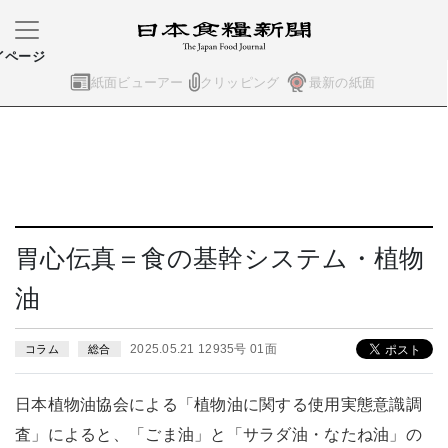
イページ
紙面ビューアー
クリッピング
最新の紙面
胃心伝真＝食の基幹システム・植物
油
2025.05.21 12935号 01面
コラム
総合
日本植物油協会による「植物油に関する使用実態意識調
査」によると、「ごま油」と「サラダ油・なたね油」の