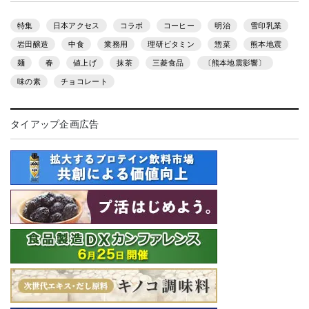
特集
日本アクセス
コラボ
コーヒー
明治
雪印乳業
岩田醸造
中食
業務用
理研ビタミン
惣菜
熊本地震
麺
春
値上げ
抹茶
三菱食品
〔熊本地震影響〕
味の素
チョコレート
タイアップ企画広告