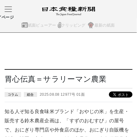
イページ
紙面ビューアー
クリッピング
最新の紙面
胃心伝真＝サラリーマン農業
2025.08.08 12977号 01面
コラム
総合
知る人ぞ知る良食味米ブランド「おやじの米」を生産・
販売する鈴木農産企画は、「すずのおむすび」の屋号
で、おにぎり専門店や外食店のほか、おにぎり自販機を