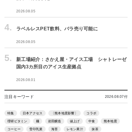
2026.08.05
4.
ラベルレスPET飲料、バラ売り可能に
2026.08.05
5.
新工場紹介：さかえ屋・アイス工場 シャトレーゼ
国内3カ所目のアイス生産拠点
2026.08.01
注目キーワード
2026.08.07付
特集
日本アクセス
〔熊本地震影響〕
コラボ
理研ビタミン
麺
岩田醸造
値上げ
中食
熊本地震
コーヒー
雪印乳業
海苔
レモン果汁
抹茶