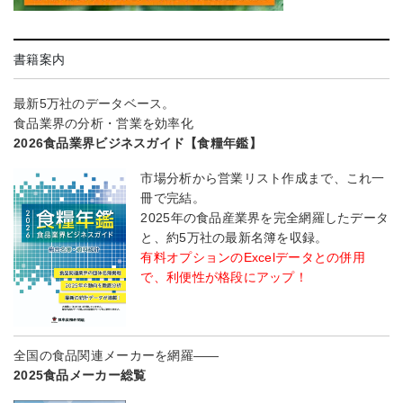
書籍案内
最新5万社のデータベース。
食品業界の分析・営業を効率化
2026食品業界ビジネスガイド【食糧年鑑】
市場分析から営業リスト作成まで、これ一
冊で完結。
2025年の食品産業界を完全網羅したデータ
と、約5万社の最新名簿を収録。
有料オプションのExcelデータとの併用
で、利便性が格段にアップ！
全国の食品関連メーカーを網羅――
2025食品メーカー総覧