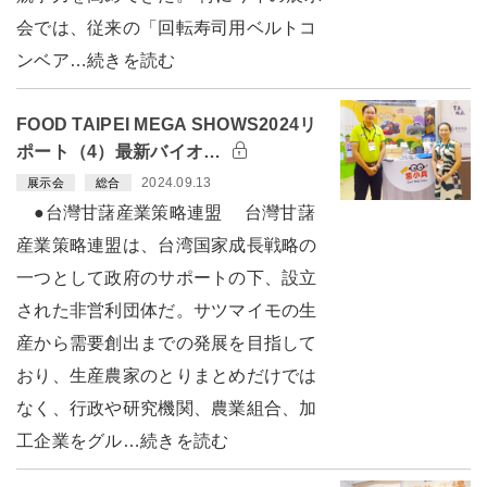
会では、従来の「回転寿司用ベルトコ
ンベア…続きを読む
FOOD TAIPEI MEGA SHOWS2024リ
ポート（4）最新バイオ…
2024.09.13
展示会
総合
●台灣甘藷産業策略連盟 台灣甘藷
産業策略連盟は、台湾国家成長戦略の
一つとして政府のサポートの下、設立
された非営利団体だ。サツマイモの生
産から需要創出までの発展を目指して
おり、生産農家のとりまとめだけでは
なく、行政や研究機関、農業組合、加
工企業をグル…続きを読む