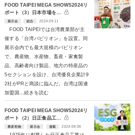
FOOD TAIPEI MEGA SHOWS2024リ
ポート（3）日本市場を…
2024.09.11
展示会
総合
FOOD TAIPEIでは台湾農業部が主
催する「台湾パビリオン」を設置。同
展示会内でも最大規模のパビリオン
で、農産物、水産物、畜産・家禽製
品、高齢者向け製品、地方の特産品の
5セクションを設け、台湾優良企業計9
2社がPRと商談に臨んだ。台湾は国連
加盟国…続きを読む
FOOD TAIPEI MEGA SHOWS2024リ
ポート（2）日正食品工…
2024.09.06
農産乾物
展示会
連載
1975年に創業した日正食品工業は、