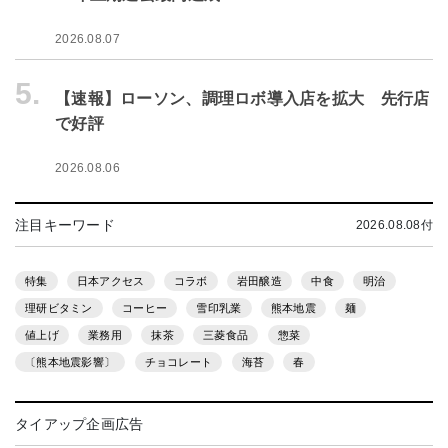
2026.08.07
5.
【速報】ローソン、調理ロボ導入店を拡大 先行店
で好評
2026.08.06
注目キーワード
2026.08.08付
特集
日本アクセス
コラボ
岩田醸造
中食
明治
理研ビタミン
コーヒー
雪印乳業
熊本地震
麺
値上げ
業務用
抹茶
三菱食品
惣菜
〔熊本地震影響〕
チョコレート
海苔
春
タイアップ企画広告