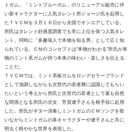
トガム」「ミントブルーガム」のリニューアル販売に伴
い新キャラクターに人気タレント所ジョージ氏を起用し
たＴＶＣＭを３月１６日から全国でオンエアしている。
所氏はタレント好感度調査でも常に上位を保つ人気タレ
ント。同時に「多趣味人で本物を知る男」として広く知
られている。ＣＭのコンセプトは“本物がわかる”所氏が本
物のミント系ガムが持つ本来の味わい・楽しさを伝える
ことだ。
ＴＶＣＭでは、ミント系板ガムをロングセラーブランド
として強調しながらも次世代の若者層に認識してもらい
たいという考えから所氏と次世代の若者として最も自然
な関係となる所氏の次女、芳賀遼子さんを相手役に起用
した。所氏がギター演奏しミントガムのＣＭソングを歌
いながらミントガムの各キャラクターや遼子さんと共に
明るく軽やかな世界を表現した。