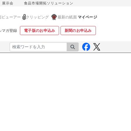
展示会
食品市場開拓ソリューション
面ビューアー
クリッピング
最新の紙面
マイページ
ルマガ登録
電子版のお申込み
新聞のお申込み
検索