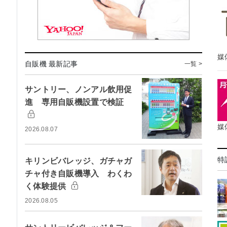
媒
自販機 最新記事
一覧 >
サントリー、ノンアル飲用促
進 専用自販機設置で検証
媒
2026.08.07
特
キリンビバレッジ、ガチャガ
チャ付き自販機導入 わくわ
く体験提供
2026.08.05