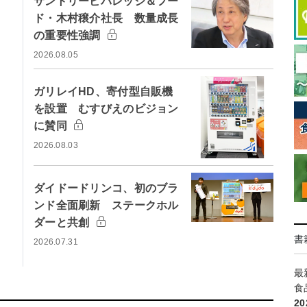
サントリービバレッジ＆フー
ド・木村穣介社長 数量成長
の重要性強調
2026.08.05
ガリレイHD、寄付型自販機
を設置 むすびえのビジョン
に賛同
2026.08.03
ダイドードリンコ、初のブラ
ンド全面刷新 ステークホル
ダーと共創
書
2026.07.31
最
食
2