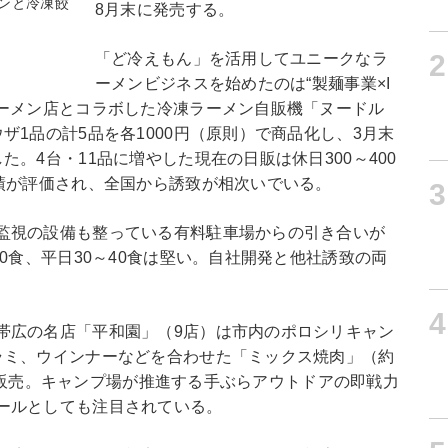
ンと冷凍餃
8月末に発売する。
2
「ど冷えもん」を活用してユニークなラ
ーメンビジネスを始めたのは“製麺事業×I
ラーメン店とコラボした冷凍ラーメン自販機「ヌードル
ザ1品の計5品を各1000円（原則）で商品化し、3月末
。4台・11品に増やした現在の日販は休日300～400
実績が評価され、全国から誘致が相次いでいる。
3
監視の設備も整っている有料駐車場からの引き合いが
0食、平日30～40食は堅い。自社開発と他社誘致の両
4
帯広の名店「平和園」（9店）は市内のポロシリキャン
ラミ、ウインナーなどを合わせた「ミックス焼肉」（約
ー用に販売。キャンプ場が推進する手ぶらアウトドアの即戦力
ールとしても注目されている。