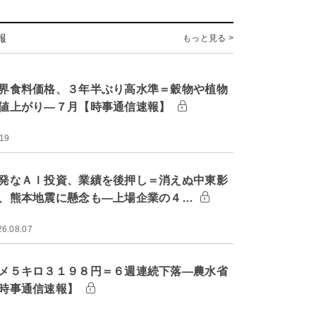
報
もっと見る >
界食料価格、３年半ぶり高水準＝穀物や植物
値上がり―７月【時事通信速報】
:19
発なＡＩ投資、業績を後押し＝消えぬ中東影
、熊本地震に懸念も―上場企業の４…
26.08.07
メ５キロ３１９８円＝６週連続下落―農水省
時事通信速報】