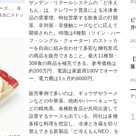
20
サンデン・リテールシステムの「ど冷え
ーズ」。冷
もん」は、テレワーク普及による冷凍食
」1台にストッ
品の需要増、時短営業する飲食店の打開
ビ
策、非対面・非接触ニーズなどに応えて
月
開発された。特徴は4種類（ツイン・ハー
フ・シングル・クォーター）のストッカ
20
ーを自由に組み合わせて多彩な梱包形式
の商品を販売できること。最大11種類・
【
308食の商品を補充できる。参考価格は
落
約200万円、電源は家庭用100Vでオーケ
ー、電力費は1ヵ月約6000円。
20
販売事例で多いのは、ギョウザやラーメ
ア
ンなどの中華系、焼肉やバーベキューな
どの精肉系。各種飲食店が共同出資して
1
設置するケースも出ている。同社は多種
多様な料理を想定し、冷凍と冷蔵を切り
替えできる新製品「ど冷えもんNEO」を