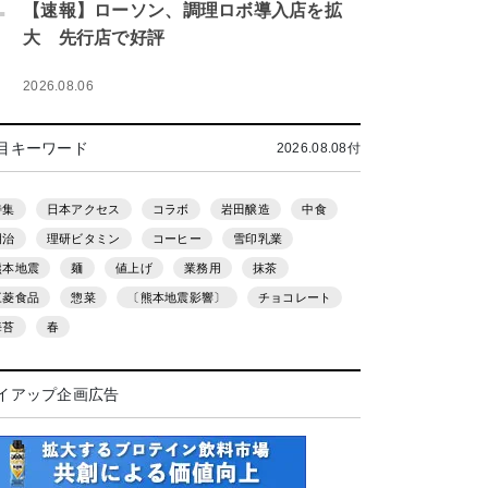
.
【速報】ローソン、調理ロボ導入店を拡
大 先行店で好評
2026.08.06
目キーワード
2026.08.08付
特集
日本アクセス
コラボ
岩田醸造
中食
明治
理研ビタミン
コーヒー
雪印乳業
熊本地震
麺
値上げ
業務用
抹茶
三菱食品
惣菜
〔熊本地震影響〕
チョコレート
海苔
春
イアップ企画広告