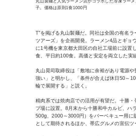
丸山製麺と人気ラーメン店がコラボした冷凍ラーメ
子。価格は原則1食1000円
T”を掲げる丸山製麺だ。同社は全国の有名
ツアーズ」を企画開発。ラーメン4品とギョウ
に1号機を東京都大田区の自社工場前に設置した
食、平日約100食。高価と安定を両立した
丸山晃司取締役は「敷地に余裕があり電源や
強い」と明かし、「条件が合えば休日50～10
輪で展開する」と説く。
精肉系では焼肉店での活用が有望だ。十勝・
プ場に設置。8月末から十勝和牛カルビ、ハ
500g、2000～3000円）をバーベキュ
として期待されるほか、帯広グルメの宣伝ツ