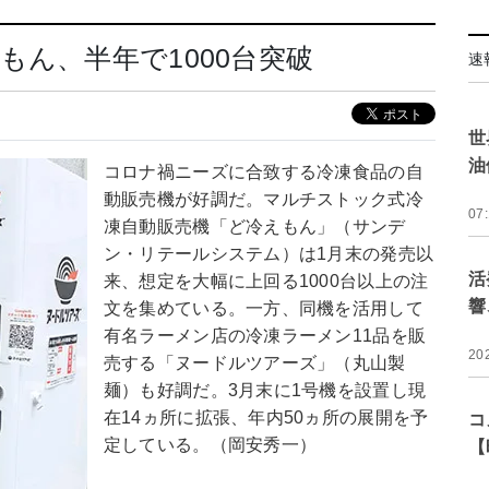
もん、半年で1000台突破
速
世
油
コロナ禍ニーズに合致する冷凍食品の自
動販売機が好調だ。マルチストック式冷
07
凍自動販売機「ど冷えもん」（サンデ
ン・リテールシステム）は1月末の発売以
活
来、想定を大幅に上回る1000台以上の注
響
文を集めている。一方、同機を活用して
有名ラーメン店の冷凍ラーメン11品を販
20
売する「ヌードルツアーズ」（丸山製
麺）も好調だ。3月末に1号機を設置し現
在14ヵ所に拡張、年内50ヵ所の展開を予
コ
定している。（岡安秀一）
【