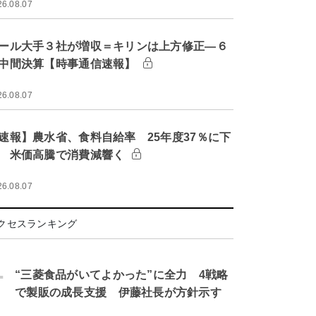
26.08.07
ール大手３社が増収＝キリンは上方修正―６
中間決算【時事通信速報】
26.08.07
速報】農水省、食料自給率 25年度37％に下
 米価高騰で消費減響く
26.08.07
クセスランキング
.
“三菱食品がいてよかった”に全力 4戦略
で製販の成長支援 伊藤社長が方針示す