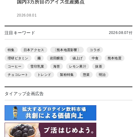
国内3カ所目のアイス生産拠点
2026.08.01
注目キーワード
2026.08.07付
特集
日本アクセス
〔熊本地震影響〕
コラボ
理研ビタミン
麺
岩田醸造
値上げ
中食
熊本地震
コーヒー
雪印乳業
海苔
レモン果汁
抹茶
チョコレート
トレンド
製粉特集
惣菜
明治
タイアップ企画広告