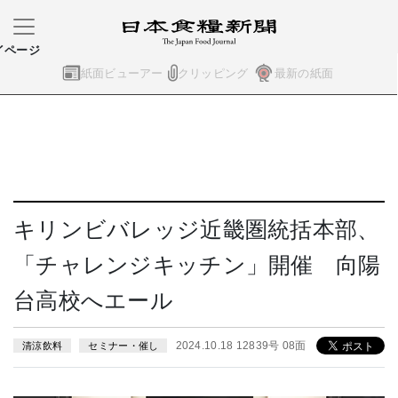
イページ
紙面ビューアー
クリッピング
最新の紙面
キリンビバレッジ近畿圏統括本部、
「チャレンジキッチン」開催 向陽
台高校へエール
2024.10.18 12839号 08面
清涼飲料
セミナー・催し