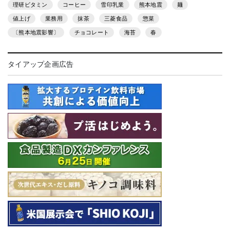
理研ビタミン
コーヒー
雪印乳業
熊本地震
麺
値上げ
業務用
抹茶
三菱食品
惣菜
〔熊本地震影響〕
チョコレート
海苔
春
タイアップ企画広告