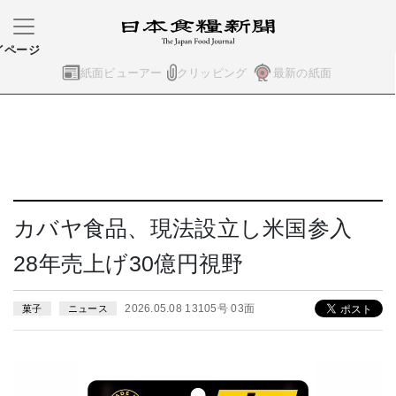
イページ
紙面ビューアー
クリッピング
最新の紙面
カバヤ食品、現法設立し米国参入
28年売上げ30億円視野
2026.05.08 13105号 03面
菓子
ニュース