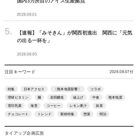
国内3カ所目のアイス生産拠点
2026.08.01
5.
【速報】「みそきん」が関西初進出 関西に「元気
の出る一杯を」
2026.08.05
注目キーワード
2026.08.07付
特集
日本アクセス
〔熊本地震影響〕
コラボ
理研ビタミン
麺
岩田醸造
値上げ
中食
熊本地震
雪印乳業
海苔
コーヒー
レモン果汁
抹茶
チョコレート
トレンド
製粉特集
惣菜
明治
タイアップ企画広告