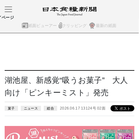
イページ
紙面ビューアー
クリッピング
最新の紙面
湖池屋、新感覚“吸うお菓子” 大人
向け「ピンキーミスト」発売
2026.06.17 13124号 02面
菓子
ニュース
総合