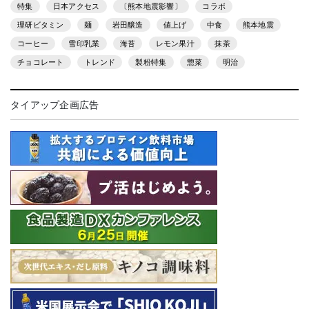
特集
日本アクセス
〔熊本地震影響〕
コラボ
理研ビタミン
麺
岩田醸造
値上げ
中食
熊本地震
コーヒー
雪印乳業
海苔
レモン果汁
抹茶
チョコレート
トレンド
製粉特集
惣菜
明治
タイアップ企画広告