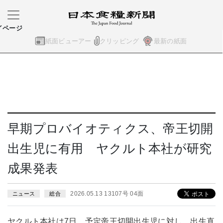
イページ
紙面ビューアー
クリッピング
最新の紙面
早期プロバイオティクス、帝王切開
出生児に有用 ヤクルト本社が研究
成果発表
2026.05.13 13107号 04面
ニュース
総合
ヤクルト本社は7日、予定帝王切開出生児に対し、出生直