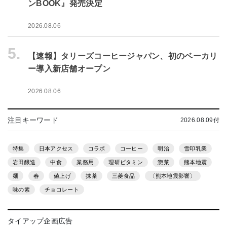
ンBOOK』発売決定
2026.08.06
5.
【速報】タリーズコーヒージャパン、初のベーカリ
ー導入新店舗オープン
2026.08.06
注目キーワード
2026.08.09付
特集
日本アクセス
コラボ
コーヒー
明治
雪印乳業
岩田醸造
中食
業務用
理研ビタミン
惣菜
熊本地震
麺
春
値上げ
抹茶
三菱食品
〔熊本地震影響〕
味の素
チョコレート
タイアップ企画広告