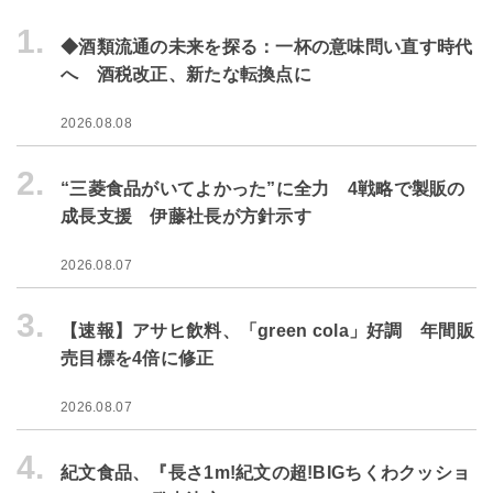
1.
◆酒類流通の未来を探る：一杯の意味問い直す時代
へ 酒税改正、新たな転換点に
2026.08.08
2.
“三菱食品がいてよかった”に全力 4戦略で製販の
成長支援 伊藤社長が方針示す
2026.08.07
3.
【速報】アサヒ飲料、「green cola」好調 年間販
売目標を4倍に修正
2026.08.07
4.
紀文食品、『長さ1m!紀文の超!BIGちくわクッショ