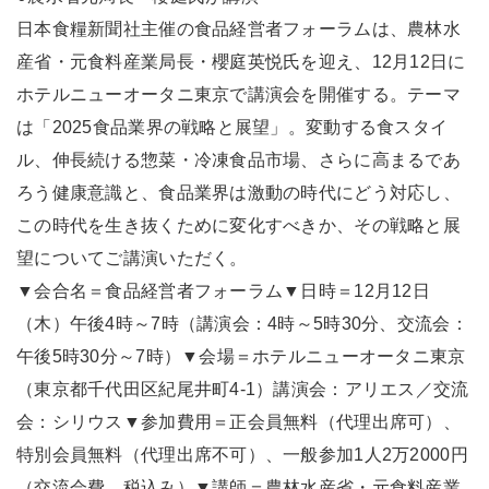
日本食糧新聞社主催の食品経営者フォーラムは、農林水
産省・元食料産業局長・櫻庭英悦氏を迎え、12月12日に
ホテルニューオータニ東京で講演会を開催する。テーマ
は「2025食品業界の戦略と展望」。変動する食スタイ
ル、伸長続ける惣菜・冷凍食品市場、さらに高まるであ
ろう健康意識と、食品業界は激動の時代にどう対応し、
この時代を生き抜くために変化すべきか、その戦略と展
望についてご講演いただく。
▼会合名＝食品経営者フォーラム▼日時＝12月12日
（木）午後4時～7時（講演会：4時～5時30分、交流会：
午後5時30分～7時）▼会場＝ホテルニューオータニ東京
（東京都千代田区紀尾井町4-1）講演会：アリエス／交流
会：シリウス▼参加費用＝正会員無料（代理出席可）、
特別会員無料（代理出席不可）、一般参加1人2万2000円
（交流会費、税込み）▼講師＝農林水産省・元食料産業