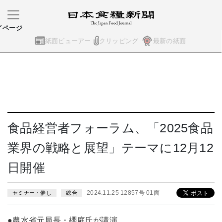
イページ
紙面ビューアー
クリッピング
最新の紙面
食品経営者フォーラム、「2025食品
業界の戦略と展望」テーマに12月12
日開催
2024.11.25 12857号 01面
セミナー・催し
総合
●農水省元局長・櫻庭氏が講演