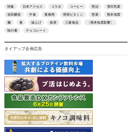
特集
日本アクセス
コラボ
コーヒー
明治
雪印乳業
岩田醸造
中食
業務用
理研ビタミン
惣菜
熊本地震
麺
春
値上げ
抹茶
三菱食品
〔熊本地震影響〕
味の素
チョコレート
タイアップ企画広告