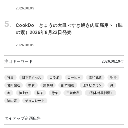
2026.08.09
5.
CookDo きょうの大皿＜すき焼き肉豆腐用＞（味
の素）2026年8月22日発売
2026.08.09
注目キーワード
2026.08.10付
特集
日本アクセス
コラボ
コーヒー
雪印乳業
明治
岩田醸造
中食
業務用
熊本地震
理研ビタミン
麺
春
値上げ
抹茶
惣菜
三菱食品
〔熊本地震影響〕
味の素
チョコレート
タイアップ企画広告