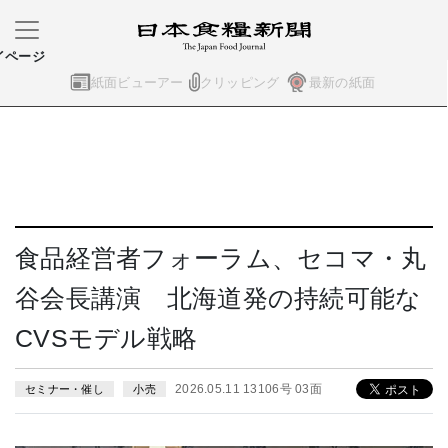
イページ
紙面ビューアー
クリッピング
最新の紙面
食品経営者フォーラム、セコマ・丸
谷会長講演 北海道発の持続可能な
CVSモデル戦略
2026.05.11 13106号 03面
セミナー・催し
小売