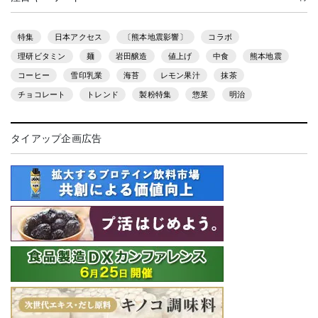
特集
日本アクセス
〔熊本地震影響〕
コラボ
理研ビタミン
麺
岩田醸造
値上げ
中食
熊本地震
コーヒー
雪印乳業
海苔
レモン果汁
抹茶
チョコレート
トレンド
製粉特集
惣菜
明治
タイアップ企画広告