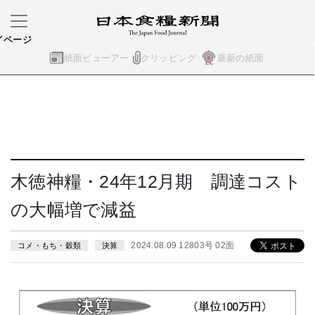
イページ
紙面ビューアー
クリッピング
最新の紙面
木徳神糧・24年12月期 調達コスト
の大幅増で減益
2024.08.09 12803号 02面
コメ・もち・穀類
決算