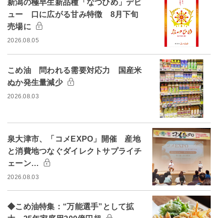
新潟の極早生新品種「なつひめ」デビ
ュー 口に広がる甘み特徴 8月下旬
売場に
2026.08.05
こめ油 問われる需要対応力 国産米
ぬか発生量減少
2026.08.03
泉大津市、「コメEXPO」開催 産地
と消費地つなぐダイレクトサプライチ
ェーン…
2026.08.03
◆こめ油特集：“万能選手”として拡