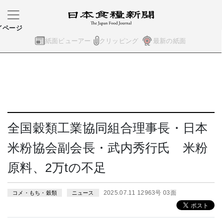
イページ
紙面ビューアー
クリッピング
最新の紙面
全国穀類工業協同組合理事長・日本
米粉協会副会長・武内秀行氏 米粉
原料、2万tの不足
2025.07.11 12963号 03面
コメ・もち・穀類
ニュース