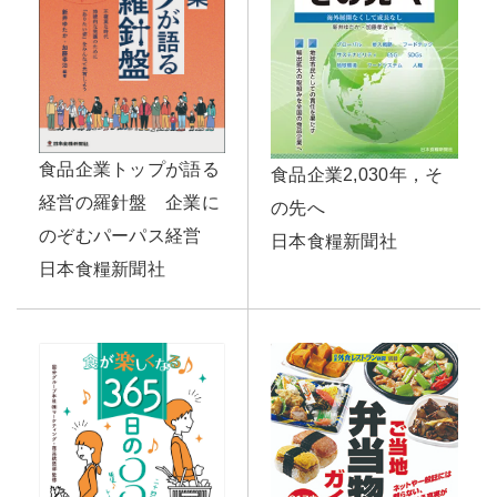
食品企業トップが語る
食品企業2,030年，そ
経営の羅針盤 企業に
の先へ
のぞむパーパス経営
日本食糧新聞社
日本食糧新聞社