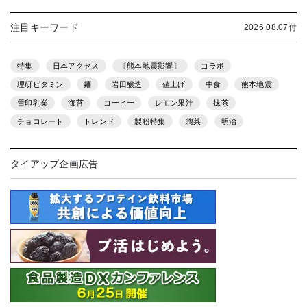
注目キーワード
2026.08.07付
特集
日本アクセス
〔熊本地震影響〕
コラボ
理研ビタミン
麺
岩田醸造
値上げ
中食
熊本地震
雪印乳業
海苔
コーヒー
レモン果汁
抹茶
チョコレート
トレンド
製粉特集
惣菜
明治
タイアップ企画広告