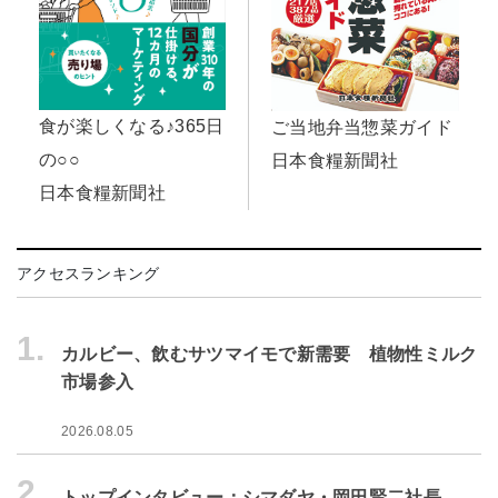
食が楽しくなる♪365日
ご当地弁当惣菜ガイド
の○○
日本食糧新聞社
日本食糧新聞社
アクセスランキング
1.
カルビー、飲むサツマイモで新需要 植物性ミルク
市場参入
2026.08.05
2.
トップインタビュー：シマダヤ・岡田賢二社長