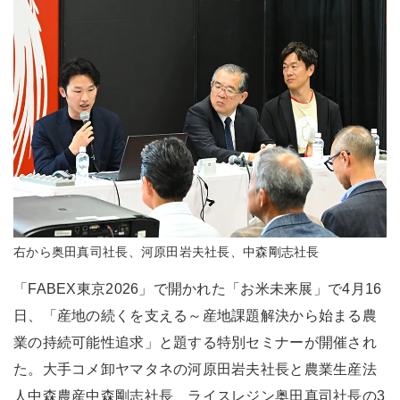
右から奥田真司社長、河原田岩夫社長、中森剛志社長
「FABEX東京2026」で開かれた「お米未来展」で4月16
日、「産地の続くを支える～産地課題解決から始まる農
業の持続可能性追求」と題する特別セミナーが開催され
た。大手コメ卸ヤマタネの河原田岩夫社長と農業生産法
人中森農産中森剛志社長、ライスレジン奥田真司社長の3