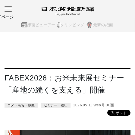
イページ
紙面ビューアー
クリッピング
最新の紙面
FABEX2026：お米未来展セミナー
「産地の続くを支える」開催
2026.05.11 Web号 00面
コメ・もち・穀類
セミナー・催し