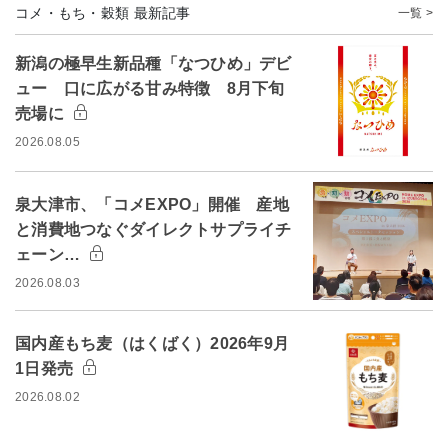
コメ・もち・穀類 最新記事
一覧 >
新潟の極早生新品種「なつひめ」デビ
ュー 口に広がる甘み特徴 8月下旬
売場に
2026.08.05
泉大津市、「コメEXPO」開催 産地
と消費地つなぐダイレクトサプライチ
ェーン…
2026.08.03
国内産もち麦（はくばく）2026年9月
1日発売
2026.08.02