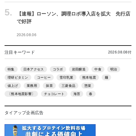
5.
【速報】ローソン、調理ロボ導入店を拡大 先行店
で好評
2026.08.06
注目キーワード
2026.08.08付
特集
日本アクセス
コラボ
岩田醸造
中食
明治
理研ビタミン
コーヒー
雪印乳業
熊本地震
麺
値上げ
業務用
抹茶
三菱食品
惣菜
〔熊本地震影響〕
チョコレート
海苔
春
タイアップ企画広告