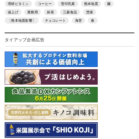
理研ビタミン
コーヒー
雪印乳業
熊本地震
麺
値上げ
業務用
抹茶
三菱食品
惣菜
〔熊本地震影響〕
チョコレート
海苔
春
タイアップ企画広告