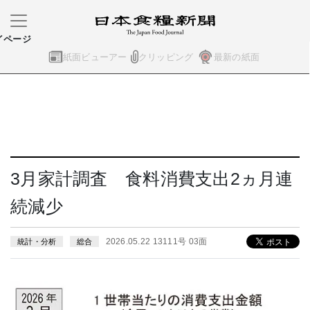
イページ
紙面ビューアー
クリッピング
最新の紙面
3月家計調査 食料消費支出2ヵ月連
続減少
2026.05.22 13111号 03面
統計・分析
総合