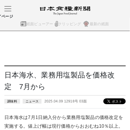
イページ
紙面ビューアー
クリッピング
最新の紙面
日本海水、業務用塩製品を価格改
定 7月から
2025.04.09 12918号 03面
調味料
ニュース
日本海水は7月1日納入分から業務用塩製品の価格改定を
実施する。値上げ幅は現行価格からおおむね10％以上。