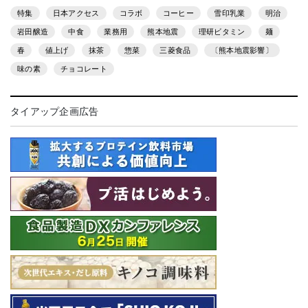
特集
日本アクセス
コラボ
コーヒー
雪印乳業
明治
岩田醸造
中食
業務用
熊本地震
理研ビタミン
麺
春
値上げ
抹茶
惣菜
三菱食品
〔熊本地震影響〕
味の素
チョコレート
タイアップ企画広告