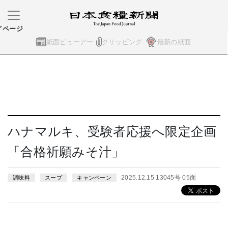
イページ
紙面ビューアー
クリッピング
最新の紙面
ハナマルキ、受験者応援へ限定企画
「合格祈願みそ汁」
2025.12.15 13045号 05面
調味料
スープ
キャンペーン