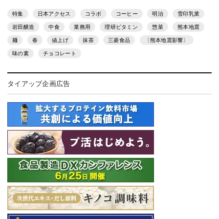
特集
日本アクセス
コラボ
コーヒー
明治
雪印乳業
岩田醸造
中食
業務用
理研ビタミン
惣菜
熊本地震
麺
春
値上げ
抹茶
三菱食品
〔熊本地震影響〕
味の素
チョコレート
タイアップ企画広告