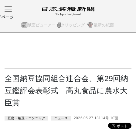
イページ
紙面ビューアー
クリッピング
最新の紙面
全国納豆協同組合連合会、第29回納
豆鑑評会表彰式 高丸食品に農水大
臣賞
2026.05.27 13114号 10面
豆腐・納豆・コンニャク
ニュース