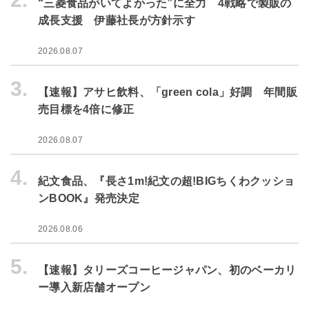
“三菱食品がいてよかった”に全力 4戦略で製販の
成長支援 伊藤社長が方針示す
2026.08.07
3.
【速報】アサヒ飲料、「green cola」好調 年間販
売目標を4倍に修正
2026.08.07
4.
紀文食品、『長さ1m!紀文の超!BIGちくわクッショ
ンBOOK』発売決定
2026.08.06
5.
【速報】タリーズコーヒージャパン、初のベーカリ
ー導入新店舗オープン