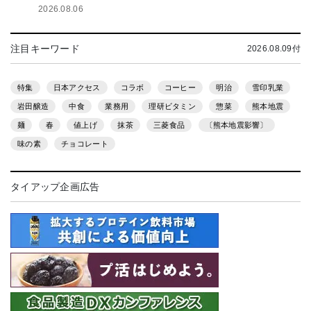
2026.08.06
注目キーワード
2026.08.09付
特集
日本アクセス
コラボ
コーヒー
明治
雪印乳業
岩田醸造
中食
業務用
理研ビタミン
惣菜
熊本地震
麺
春
値上げ
抹茶
三菱食品
〔熊本地震影響〕
味の素
チョコレート
タイアップ企画広告