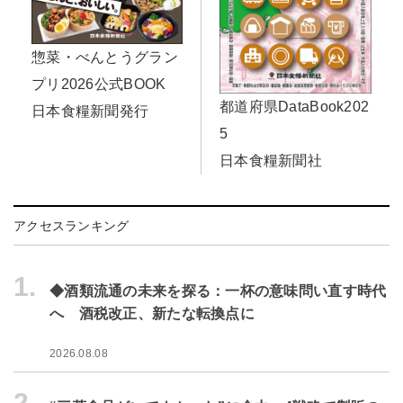
惣菜・べんとうグラン
プリ2026公式BOOK
都道府県DataBook202
日本食糧新聞発行
5
日本食糧新聞社
アクセスランキング
1.
◆酒類流通の未来を探る：一杯の意味問い直す時代
へ 酒税改正、新たな転換点に
2026.08.08
2.