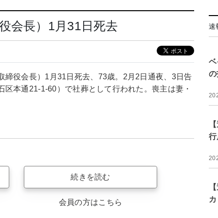
役会長）1月31日死去
速
ベ
の
締役会長）1月31日死去、73歳。2月2日通夜、3日告
区本通21-1-60）で社葬として行われた。喪主は妻・
20
【
行
20
続きを読む
【
カ
会員の方はこちら