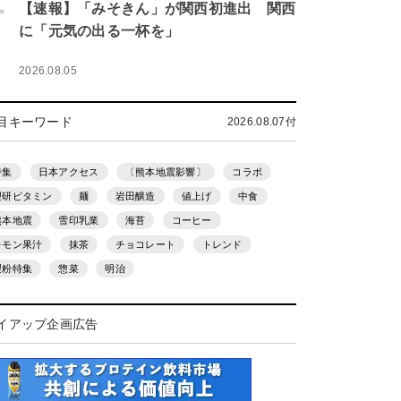
.
【速報】「みそきん」が関西初進出 関西
に「元気の出る一杯を」
2026.08.05
目キーワード
2026.08.07付
特集
日本アクセス
〔熊本地震影響〕
コラボ
理研ビタミン
麺
岩田醸造
値上げ
中食
熊本地震
雪印乳業
海苔
コーヒー
レモン果汁
抹茶
チョコレート
トレンド
製粉特集
惣菜
明治
イアップ企画広告