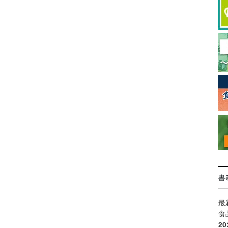
書
最
食
2