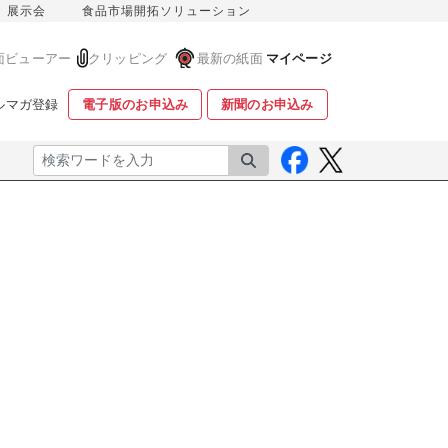
展示会
食品市場開拓ソリューション
面ビューアー
クリッピング
最新の紙面
マイページ
ルマガ登録
電子版のお申込み
新聞のお申込み
検索