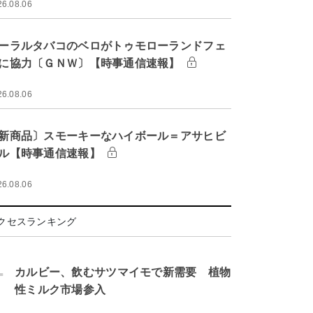
26.08.06
ーラルタバコのベロがトゥモローランドフェ
に協力〔ＧＮＷ〕【時事通信速報】
26.08.06
新商品〕スモーキーなハイボール＝アサヒビ
ル【時事通信速報】
26.08.06
クセスランキング
.
カルビー、飲むサツマイモで新需要 植物
性ミルク市場参入