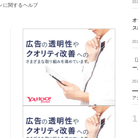
20
ンに関するヘルプ
オ
ス
20
〔
ー
20
ア
1