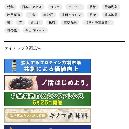
特集
日本アクセス
コラボ
コーヒー
明治
雪印乳業
岩田醸造
中食
業務用
理研ビタミン
惣菜
熊本地震
麺
春
値上げ
抹茶
三菱食品
〔熊本地震影響〕
味の素
チョコレート
タイアップ企画広告