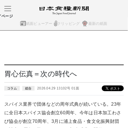
イページ
紙面ビューアー
クリッピング
最新の紙面
胃心伝真＝次の時代へ
2026.04.29 13102号 01面
コラム
総合
スパイス業界で団体などの周年式典が続いている。23年
に全日本スパイス協会創立60周年、今年は日本加工わさ
び協会が創立70周年、3月に浦上食品・食文化振興財団