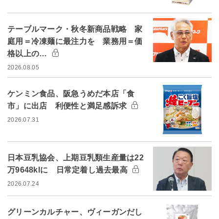
テーブルマーク・秋冬新商品戦略 家
庭用＝冷凍麺に最注力を 業務用＝価
格以上の…
2026.08.05
ケンミン食品、阪急うめだ本店「食
市」に出店 利便性と満足感訴求
2026.07.31
日本豆乳協会、上期豆乳類生産量は22
万9648klに 日常定着し過去最高
2026.07.24
グリーンカルチャー、ヴィーガンだし