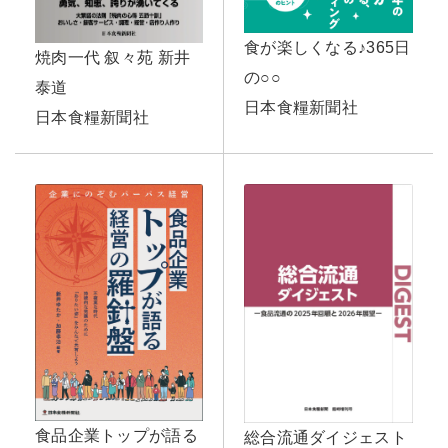
食が楽しくなる♪365日
焼肉一代 叙々苑 新井
の○○
泰道
日本食糧新聞社
日本食糧新聞社
食品企業トップが語る
総合流通ダイジェスト