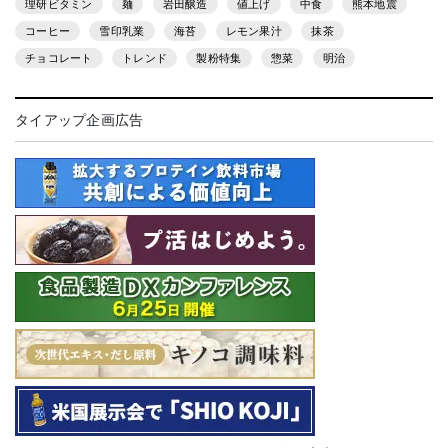
理研ビタミン
麺
岩田醸造
値上げ
中食
熊本地震
コーヒー
雪印乳業
海苔
レモン果汁
抹茶
チョコレート
トレンド
製粉特集
惣菜
明治
タイアップ企画広告