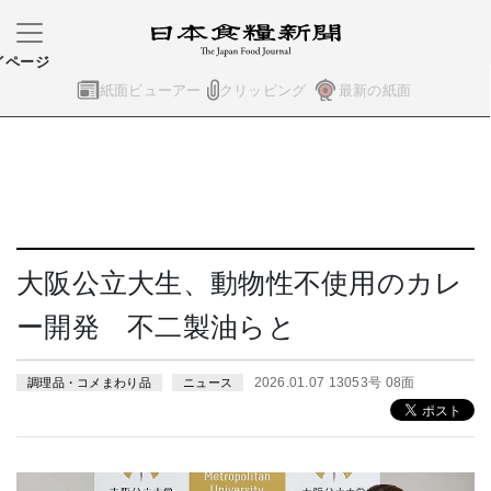
イページ
紙面ビューアー
クリッピング
最新の紙面
大阪公立大生、動物性不使用のカレ
ー開発 不二製油らと
2026.01.07 13053号 08面
調理品・コメまわり品
ニュース