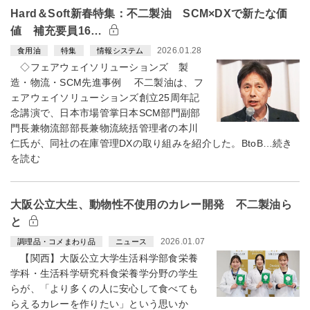
Hard＆Soft新春特集：不二製油 SCM×DXで新たな価
値 補充要員16…
2026.01.28
食用油
特集
情報システム
◇フェアウェイソリューションズ 製
造・物流・SCM先進事例 不二製油は、フ
ェアウェイソリューションズ創立25周年記
念講演で、日本市場管掌日本SCM部門副部
門長兼物流部部長兼物流統括管理者の本川
仁氏が、同社の在庫管理DXの取り組みを紹介した。BtoB…続き
を読む
大阪公立大生、動物性不使用のカレー開発 不二製油ら
と
2026.01.07
調理品・コメまわり品
ニュース
【関西】大阪公立大学生活科学部食栄養
学科・生活科学研究科食栄養学分野の学生
らが、「より多くの人に安心して食べても
らえるカレーを作りたい」という思いか