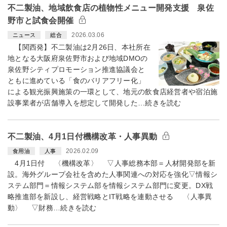
不二製油、地域飲食店の植物性メニュー開発支援 泉佐
野市と試食会開催
2026.03.06
ニュース
総合
【関西発】不二製油は2月26日、本社所在
地となる大阪府泉佐野市および地域DMOの
泉佐野シティプロモーション推進協議会と
ともに進めている「食のバリアフリー化」
による観光振興施策の一環として、地元の飲食店経営者や宿泊施
設事業者が店舗導入を想定して開発した…続きを読む
不二製油、4月1日付機構改革・人事異動
2026.02.09
食用油
人事
4月1日付 〈機構改革〉 ▽人事総務本部＝人材開発部を新
設。海外グループ会社を含めた人事関連への対応を強化▽情報シ
ステム部門＝情報システム部を情報システム部門に変更。DX戦
略推進部を新設し、経営戦略とIT戦略を連動させる 〈人事異
動〉 ▽財務…続きを読む