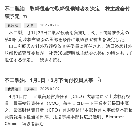
不二製油、取締役会で取締役候補者を決定 株主総会付
議予定
2026.02.02
食用油
人事
不二製油は1月23日に取締役会を実施し、6月下旬開催予定の
第98回定時株主総会の承認を条件に取締役候補者を決定した。
山口利昭氏が社外取締役監査等委員に新任され、池田裕彦社外
取締役監査等委員が同社第98回定時株主総会の終結の時をもって
退任する予定。…続きを読む
不二製油、4月1日・6月下旬付役員人事
2026.02.02
食用油
人事
4月1日付 ▽最高経営責任者（CEO）大森達司▽上席執行役
員 最高執行責任者（COO）兼チョコレート事業本部長田中寛
之、最高財務責任者（CFO）兼財務経理本部長兼人事総務本部長
兼情報開示担当前田淳、油脂事業本部長広沢達明、Blommer
Choco…続きを読む