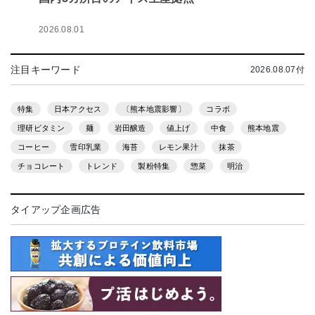
2026.08.01
注目キーワード
2026.08.07付
特集
日本アクセス
〔熊本地震影響〕
コラボ
理研ビタミン
麺
岩田醸造
値上げ
中食
熊本地震
コーヒー
雪印乳業
海苔
レモン果汁
抹茶
チョコレート
トレンド
製粉特集
惣菜
明治
タイアップ企画広告