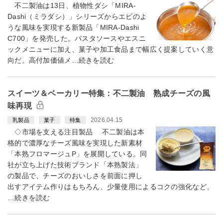
不二製油は13日、植物性ダシ「MIRA-
Dashi（ミラダシ）」シリーズからエビのよ
うな風味を実現する新製品「MIRA-Dashi
C700」を発売した。パスタソースやエスニ
ックメニューに加え、菓子や加工食品まで幅広く提案していく意
向だ。高付加価値メ…続きを読む
スイーツ＆ベーカリー特集：不二製油 熟成チーズの風
味再現
2026.04.15
乳製品
菓子
特集
◇市場を支える注目製品 不二製油は本
格的で濃厚なチーズ風味を実現した新素材
「本熟フロマージュP」を展開している。同
社が立ち上げた技術ブランド「本熟製法」
の製品で、チーズのおいしさを前面に押し
出すアイテム作りはもちろん、少量使用によるコクの強化など、
…続きを読む