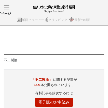
イページ
紙面ビューアー
クリッピング
最新の紙面
不二製油
「不二製油」
に関する記事が
644
本公開されています。
有料記事を購読するには
電子版のお申込み