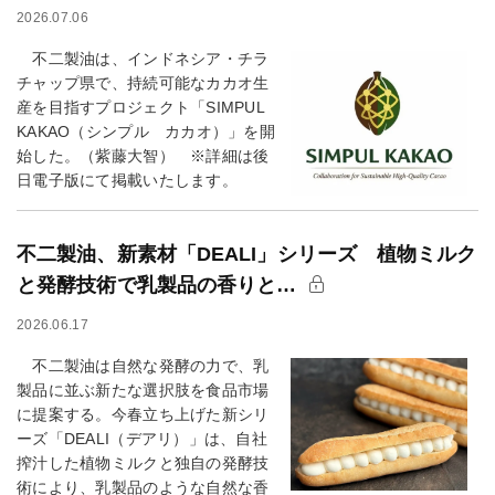
2026.07.06
不二製油は、インドネシア・チラ
チャップ県で、持続可能なカカオ生
産を目指すプロジェクト「SIMPUL
KAKAO（シンプル カカオ）」を開
始した。（紫藤大智） ※詳細は後
日電子版にて掲載いたします。
不二製油、新素材「DEALI」シリーズ 植物ミルク
と発酵技術で乳製品の香りと…
2026.06.17
不二製油は自然な発酵の力で、乳
製品に並ぶ新たな選択肢を食品市場
に提案する。今春立ち上げた新シリ
ーズ「DEALI（デアリ）」は、自社
搾汁した植物ミルクと独自の発酵技
術により、乳製品のような自然な香