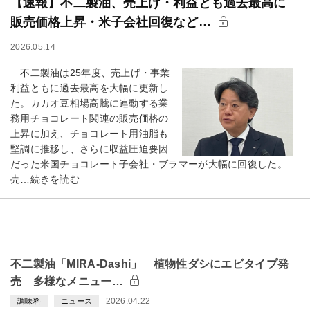
【速報】不二製油、売上げ・利益とも過去最高に
販売価格上昇・米子会社回復など…
2026.05.14
不二製油は25年度、売上げ・事業
利益ともに過去最高を大幅に更新し
た。カカオ豆相場高騰に連動する業
務用チョコレート関連の販売価格の
上昇に加え、チョコレート用油脂も
堅調に推移し、さらに収益圧迫要因
だった米国チョコレート子会社・ブラマーが大幅に回復した。
売…続きを読む
不二製油「MIRA-Dashi」 植物性ダシにエビタイプ発
売 多様なメニュー…
2026.04.22
調味料
ニュース