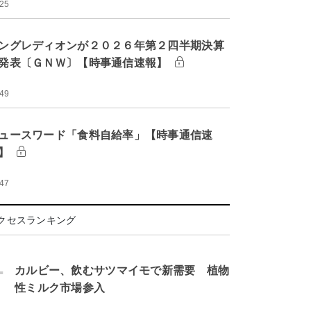
:25
ングレディオンが２０２６年第２四半期決算
発表〔ＧＮＷ〕【時事通信速報】
:49
ュースワード「食料自給率」【時事通信速
】
:47
クセスランキング
.
カルビー、飲むサツマイモで新需要 植物
性ミルク市場参入