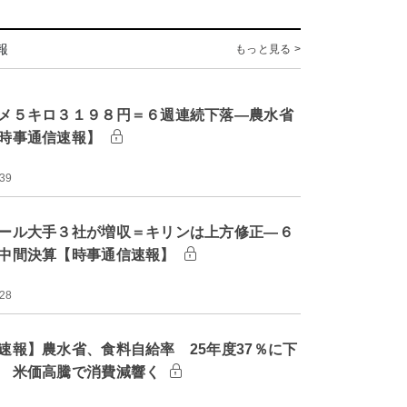
報
もっと見る >
メ５キロ３１９８円＝６週連続下落―農水省
時事通信速報】
:39
ール大手３社が増収＝キリンは上方修正―６
中間決算【時事通信速報】
:28
速報】農水省、食料自給率 25年度37％に下
 米価高騰で消費減響く