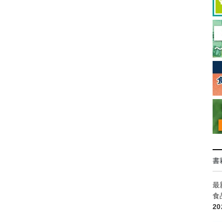
書
最
食
2