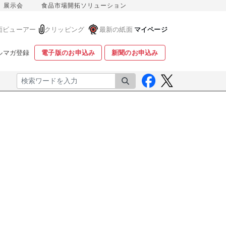
展示会
食品市場開拓ソリューション
面ビューアー
クリッピング
最新の紙面
マイページ
ルマガ登録
電子版のお申込み
新聞のお申込み
検索