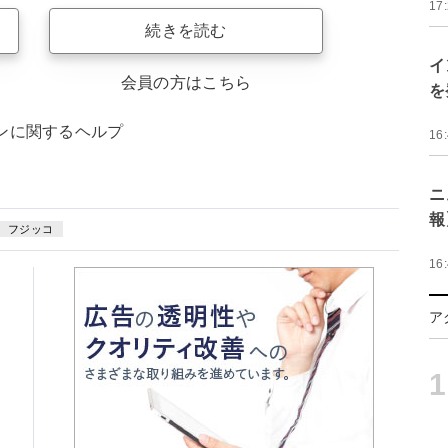
17
続きを読む
イ
会員の方はこちら
を
ンに関するヘルプ
16
ニ
報
フジッコ
16
ア
1