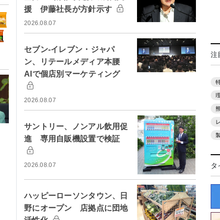
援 伊藤社長が方針示す
2026.08.07
セブン-イレブン・ジャパ
注
ン、リテールメディア本腰
AIで個店別マーケティング
2026.08.07
サントリー、ノンアル飲用促
進 専用自販機設置で検証
2026.08.07
タ
ハッピーローソンタウン、日
野にオープン 店拠点に団地