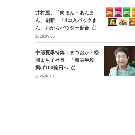
井村屋、「肉まん・あんま
ん」刷新 「4コ入パックま
ん」おからパウダー配合
2026.08.05
中部夏季特集：まつおか・松
岡まち子社長 「着実半歩」
掲げ100億円へ
2026.08.04