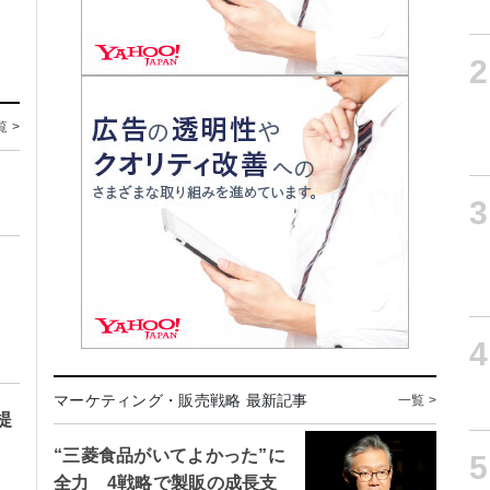
2
覧 >
3
4
マーケティング・販売戦略 最新記事
一覧 >
提
“三菱食品がいてよかった”に
5
全力 4戦略で製販の成長支