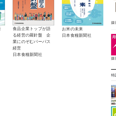
媒
通
食品企業トップが語
お米の未来
る経営の羅針盤 企
日本食糧新聞社
業にのぞむパーパス
経営
日本食糧新聞社
媒
特