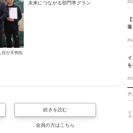
20
未来につながる部門準グラン
【
落
20
人目が天狗缶
イ
を
20
ア
続きを読む
1
会員の方はこちら