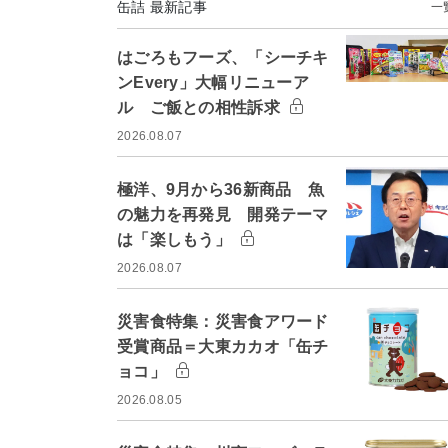
缶詰 最新記事
一
はごろもフーズ、「シーチキ
ンEvery」大幅リニューア
ル ご飯との相性訴求
2026.08.07
極洋、9月から36新商品 魚
の魅力を再発見 開発テーマ
は「楽しもう」
2026.08.07
災害食特集：災害食アワード
受賞商品＝大東カカオ「缶チ
ョコ」
2026.08.05