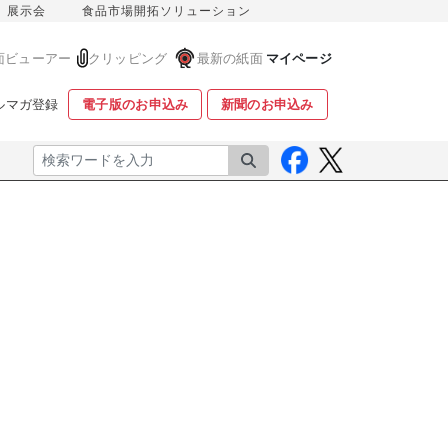
展示会
食品市場開拓ソリューション
面ビューアー
クリッピング
最新の紙面
マイページ
ルマガ登録
電子版のお申込み
新聞のお申込み
検索