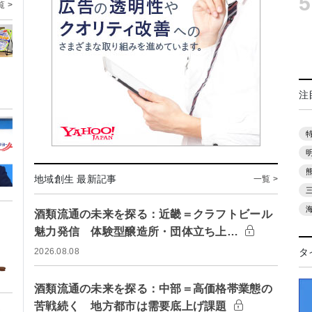
5
覧 >
注
地域創生 最新記事
一覧 >
酒類流通の未来を探る：近畿＝クラフトビール
魅力発信 体験型醸造所・団体立ち上…
2026.08.08
タ
酒類流通の未来を探る：中部＝高価格帯業態の
苦戦続く 地方都市は需要底上げ課題