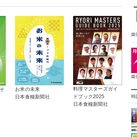
媒
媒
料理マスターズガイ
お米の未来
，そ
特
ドブック2025
日本食糧新聞社
日本食糧新聞社