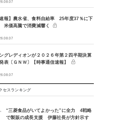
26.08.07
速報】農水省、食料自給率 25年度37％に下
 米価高騰で消費減響く
26.08.07
ングレディオンが２０２６年第２四半期決算
発表〔ＧＮＷ〕【時事通信速報】
26.08.07
クセスランキング
.
“三菱食品がいてよかった”に全力 4戦略
で製販の成長支援 伊藤社長が方針示す