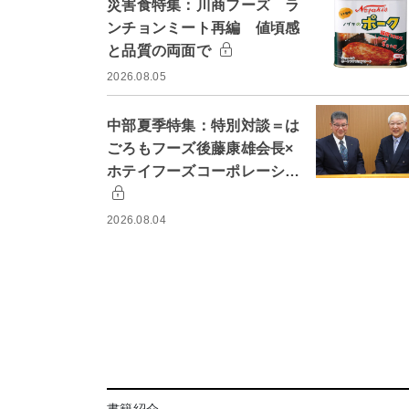
災害食特集：川商フーズ ラ
ンチョンミート再編 値頃感
と品質の両面で
2026.08.05
中部夏季特集：特別対談＝は
ごろもフーズ後藤康雄会長×
ホテイフーズコーポレーシ…
2026.08.04
書籍紹介