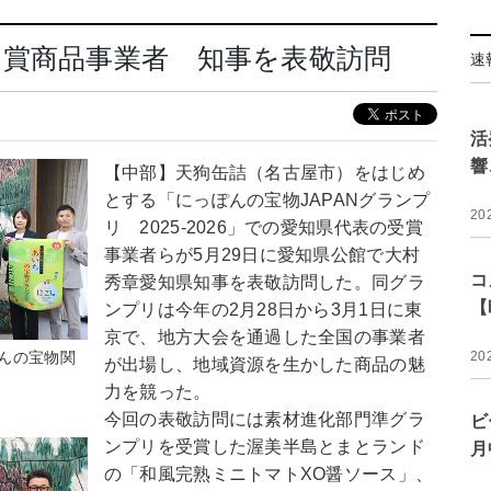
受賞商品事業者 知事を表敬訪問
速
活
響
【中部】天狗缶詰（名古屋市）をはじめ
とする「にっぽんの宝物JAPANグランプ
20
リ 2025-2026」での愛知県代表の受賞
事業者らが5月29日に愛知県公館で大村
コ
秀章愛知県知事を表敬訪問した。同グラ
【
ンプリは今年の2月28日から3月1日に東
京で、地方大会を通過した全国の事業者
んの宝物関
20
が出場し、地域資源を生かした商品の魅
力を競った。
今回の表敬訪問には素材進化部門準グラ
ビ
ンプリを受賞した渥美半島とまとランド
月
の「和風完熟ミニトマトXO醤ソース」、