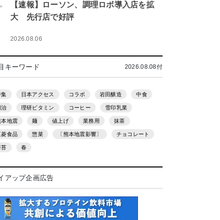
.
【速報】ローソン、調理ロボ導入店を拡
大 先行店で好評
2026.08.06
目キーワード
2026.08.08付
特集
日本アクセス
コラボ
岩田醸造
中食
明治
理研ビタミン
コーヒー
雪印乳業
熊本地震
麺
値上げ
業務用
抹茶
三菱食品
惣菜
〔熊本地震影響〕
チョコレート
海苔
春
イアップ企画広告