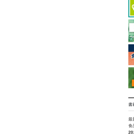
書
最
食
2