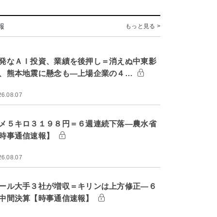
報
もっと見る >
発なＡＩ投資、業績を後押し＝消えぬ中東影
、熊本地震に懸念も―上場企業の４…
26.08.07
メ５キロ３１９８円＝６週連続下落―農水省
時事通信速報】
26.08.07
ール大手３社が増収＝キリンは上方修正―６
中間決算【時事通信速報】