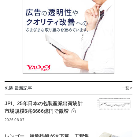
包装 最新記事
一覧 >
JPI、25年日本の包装産業出荷統計
市場規模6兆6666億円で微増
2026.08.07
レンゴー、加飾技術が木下賞 工程集