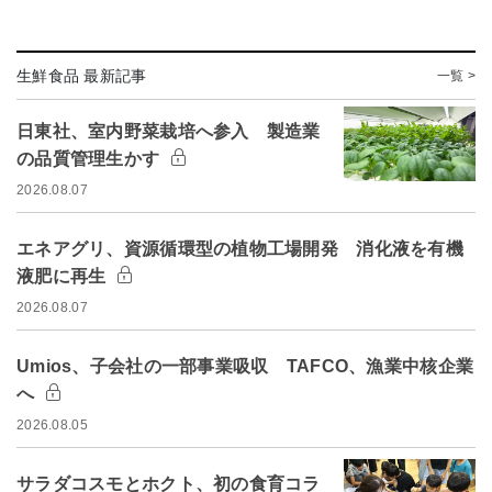
生鮮食品 最新記事
一覧 >
日東社、室内野菜栽培へ参入 製造業
の品質管理生かす
2026.08.07
エネアグリ、資源循環型の植物工場開発 消化液を有機
液肥に再生
2026.08.07
Umios、子会社の一部事業吸収 TAFCO、漁業中核企業
へ
2026.08.05
サラダコスモとホクト、初の食育コラ