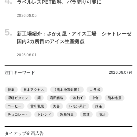
4.
ラベルレスPET飲料、バラ売り可能に
2026.08.05
5.
新工場紹介：さかえ屋・アイス工場 シャトレーゼ
国内3カ所目のアイス生産拠点
2026.08.01
注目キーワード
2026.08.07付
特集
日本アクセス
〔熊本地震影響〕
コラボ
理研ビタミン
麺
岩田醸造
値上げ
中食
熊本地震
コーヒー
雪印乳業
海苔
レモン果汁
抹茶
チョコレート
トレンド
製粉特集
惣菜
明治
タイアップ企画広告