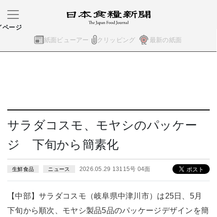
イページ
紙面ビューアー
クリッピング
最新の紙面
サラダコスモ、モヤシのパッケー
ジ 下旬から簡素化
2026.05.29 13115号 04面
生鮮食品
ニュース
【中部】サラダコスモ（岐阜県中津川市）は25日、5月
下旬から順次、モヤシ製品5品のパッケージデザインを簡