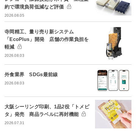
約で環境負荷低減など評価
2026.08.05
寺岡精工、量り売り新システム
「EcoPlus」開発 店舗の作業負担を
軽減
2026.08.03
外食業界 SDGs最前線
2026.08.03
大阪シーリング印刷、1品2役「トメピ
タ」発売 商品ラベルに再封機能
2026.07.31