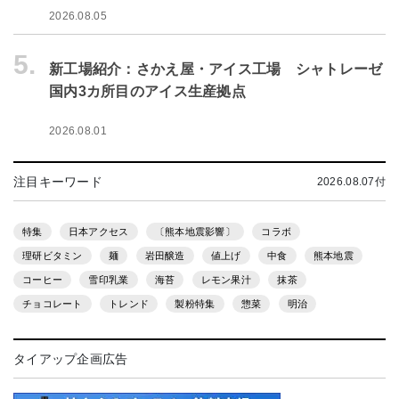
2026.08.05
5.
新工場紹介：さかえ屋・アイス工場 シャトレーゼ
国内3カ所目のアイス生産拠点
2026.08.01
注目キーワード
2026.08.07付
特集
日本アクセス
〔熊本地震影響〕
コラボ
理研ビタミン
麺
岩田醸造
値上げ
中食
熊本地震
コーヒー
雪印乳業
海苔
レモン果汁
抹茶
チョコレート
トレンド
製粉特集
惣菜
明治
タイアップ企画広告