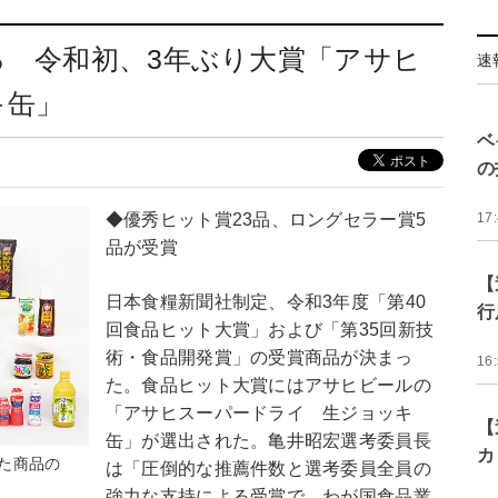
る 令和初、3年ぶり大賞「アサヒ
速
キ缶」
ベ
の
◆優秀ヒット賞23品、ロングセラー賞5
17
品が受賞
【
日本食糧新聞社制定、令和3年度「第40
行
回食品ヒット大賞」および「第35回新技
術・食品開発賞」の受賞商品が決まっ
16
た。食品ヒット大賞にはアサヒビールの
「アサヒスーパードライ 生ジョッキ
【
缶」が選出された。亀井昭宏選考委員長
カ
た商品の
は「圧倒的な推薦件数と選考委員全員の
強力な支持による受賞で、わが国食品業