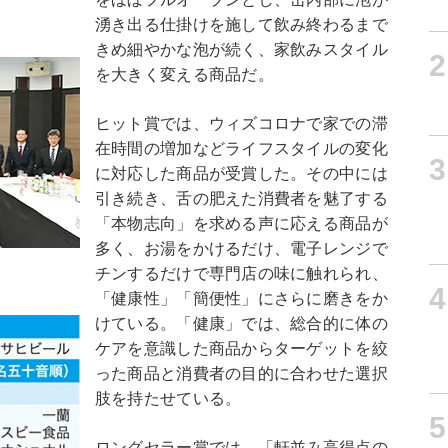
湧き出る仕掛けを施して飲み終わるまで
きめ細やかな泡が続く、家飲みスタイル
2
を大きく変える商品だ。
ヒット賞では、ウィズコロナで家での滞
在時間の増加などライフスタイルの変化
3
に対応した商品が受賞した。その中には
引き続き、舌の肥えた消費者を魅了する
「本物志向」を求める声に応える商品が
多く、お湯をかけるだけ、電子レンジで
チンするだけで専門店の味に触れられ、
4
「健康性」「簡便性」にさらに磨きをか
けている。「健康」では、総合的に体の
ケアを意識した商品からターゲットを絞
った商品と消費者の目的に合わせた選択
肢を持たせている。
5
ロングセラー賞では、「軒並み高得点の