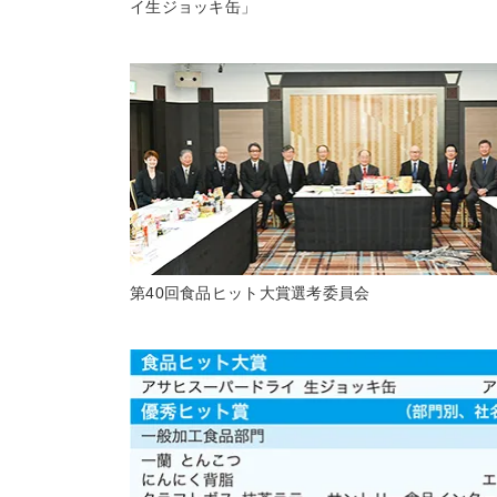
イ生ジョッキ缶」
第40回食品ヒット大賞選考委員会