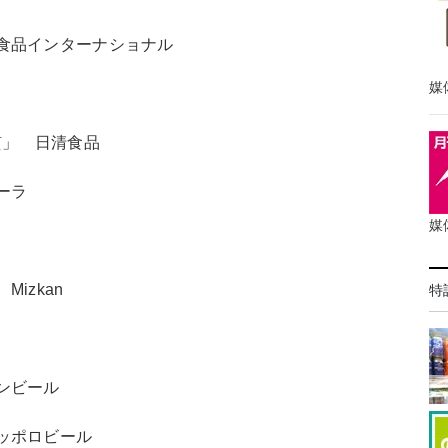
食品インターナショナル
媒
質」 日清食品
ーラ
媒
izkan
特
リンビール
ッポロビール