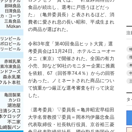
食品が続出し、選考に戸惑うほどだっ
た」（亀井委員長）と表されるほど、消
費者に愛され息の長い昭和、平成生まれ
の商品が選ばれた。
注
令和3年度「第40回食品ヒット大賞」選
考委員会は11月24日、ホテルニューオー
タニ（東京）で開催された。全国の有力
小売、卸など90社のモニター企業に推薦
を依頼、67（回答率74.4％）からの回答
があった。ノミネートされた商品につい
て慎重かつ厳正な選考審査を行って決定
した。
タ
〈選考委員〉▽委員長＝亀井昭宏早稲田
大学名誉教授▽委員＝岡本均伊藤忠食品
代表取締役・社長執行役員、京谷裕三菱
食品代表取締役社長、國分勘兵衛国分グ