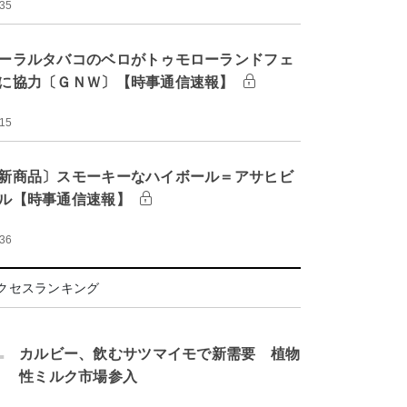
:35
ーラルタバコのベロがトゥモローランドフェ
に協力〔ＧＮＷ〕【時事通信速報】
:15
新商品〕スモーキーなハイボール＝アサヒビ
ル【時事通信速報】
:36
クセスランキング
.
カルビー、飲むサツマイモで新需要 植物
性ミルク市場参入