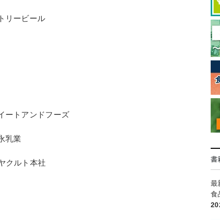
トリービール
イートアンドフーズ
永乳業
書
」 ヤクルト本社
最
食
2