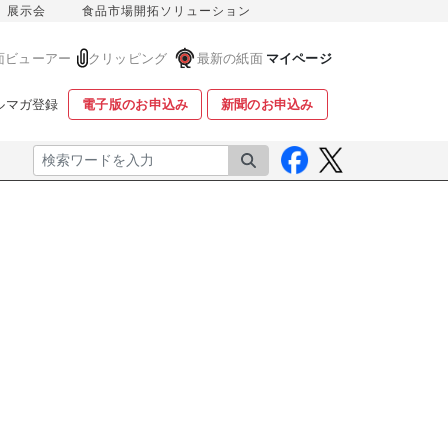
展示会
食品市場開拓ソリューション
面ビューアー
クリッピング
最新の紙面
マイページ
ルマガ登録
電子版のお申込み
新聞のお申込み
検索