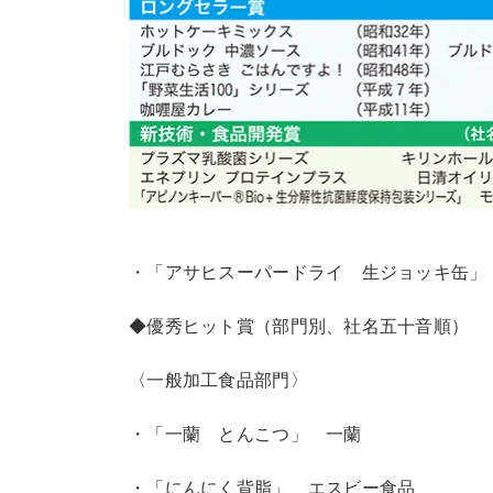
・「アサヒスーパードライ 生ジョッキ缶」
◆優秀ヒット賞（部門別、社名五十音順）
〈一般加工食品部門〉
・「一蘭 とんこつ」 一蘭
・「にんにく背脂」 エスビー食品