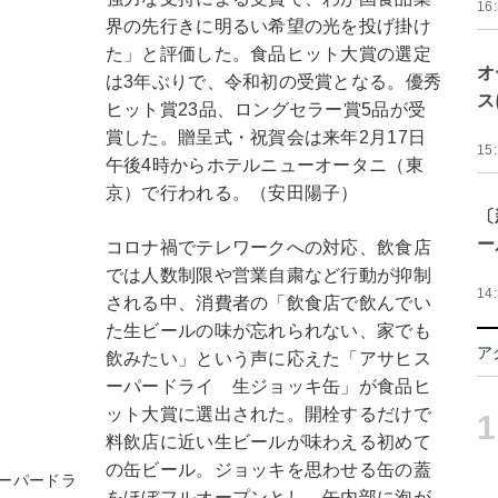
16
界の先行きに明るい希望の光を投げ掛け
た」と評価した。食品ヒット大賞の選定
オ
は3年ぶりで、令和初の受賞となる。優秀
ス
ヒット賞23品、ロングセラー賞5品が受
賞した。贈呈式・祝賀会は来年2月17日
15
午後4時からホテルニューオータニ（東
京）で行われる。（安田陽子）
〔
ー
コロナ禍でテレワークへの対応、飲食店
では人数制限や営業自粛など行動が抑制
14
される中、消費者の「飲食店で飲んでい
た生ビールの味が忘れられない、家でも
ア
飲みたい」という声に応えた「アサヒス
ーパードライ 生ジョッキ缶」が食品ヒ
ット大賞に選出された。開栓するだけで
1
料飲店に近い生ビールが味わえる初めて
の缶ビール。ジョッキを思わせる缶の蓋
ーパードラ
をほぼフルオープンとし、缶内部に泡が