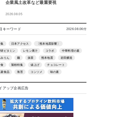
企業風土改革など最重要視
2026.08.05
目キーワード
2026.08.06付
特集
日本アクセス
〔熊本地震影響〕
理研ビタミン
レモン果汁
コラボ
中華料理の素
本みりん
麺
抹茶
熊本地震
岩田醸造
中食
製粉特集
値上げ
チョコレート
三菱食品
海苔
コンソメ
味の素
イアップ企画広告