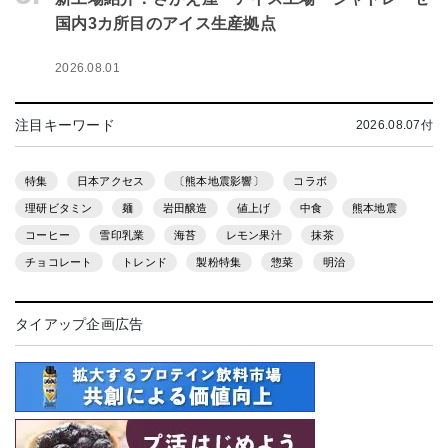
国内3カ所目のアイス生産拠点
2026.08.01
注目キーワード
2026.08.07付
特集
日本アクセス
〔熊本地震影響〕
コラボ
理研ビタミン
麺
岩田醸造
値上げ
中食
熊本地震
コーヒー
雪印乳業
海苔
レモン果汁
抹茶
チョコレート
トレンド
製粉特集
惣菜
明治
タイアップ企画広告