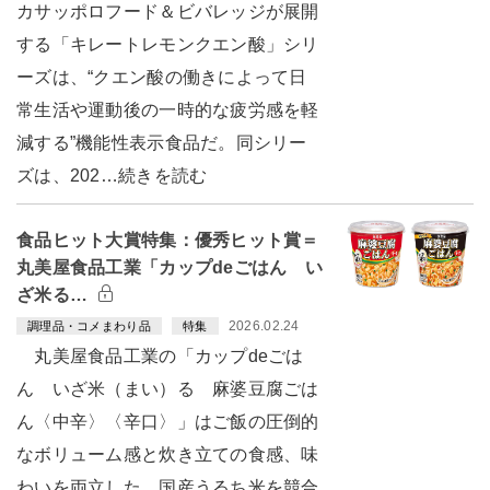
カサッポロフード＆ビバレッジが展開
する「キレートレモンクエン酸」シリ
ーズは、“クエン酸の働きによって日
常生活や運動後の一時的な疲労感を軽
減する”機能性表示食品だ。同シリー
ズは、202…続きを読む
食品ヒット大賞特集：優秀ヒット賞＝
丸美屋食品工業「カップdeごはん い
ざ米る…
2026.02.24
調理品・コメまわり品
特集
丸美屋食品工業の「カップdeごは
ん いざ米（まい）る 麻婆豆腐ごは
ん〈中辛〉〈辛口〉」はご飯の圧倒的
なボリューム感と炊き立ての食感、味
わいを両立した。国産うるち米を競合