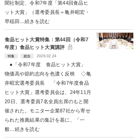
聞社制定、令和7年度「第44回食品ヒ
ット大賞」（選考委員長＝亀井昭宏・
早稲田…続きを読む
食品ヒット大賞特集：第44回（令和7
年度）食品ヒット大賞講評
2026.02.24
特集
総合
●「令和7年度 食品ヒット大賞」
物価高や節約志向を色濃く反映 ◇亀
井昭宏選考委員長 「令和7年度食品
ヒット大賞」選考委員会は、24年11月
20日、選考委員7名全員出席のもと開
催された。モニター企業87社から寄せ
られた推薦結果の集計を基に、「一
般…続きを読む