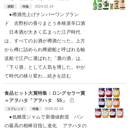
2026.02.24
酒類
特集
●樽酒売上げナンバーワンブラン
ド 吉野杉の香りまとう本格派辛口酒
日本酒が大きく広まった江戸時代
は、すべてのお酒が樽酒だった。上方
から樽に詰められ樽廻船と呼ばれる輸
送船で江戸に運ばれた「灘の酒」は、
「下り酒」として人気を博した。やが
て時代の移り変わ…続きを読む
食品ヒット大賞特集：ロングセラー賞
＝アヲハタ「アヲハタ 55」
2026.02.24
スプレッド
特集
●低糖度ジャムで新価値創造 パン
の最高の相棒目指し進化 アヲハタの