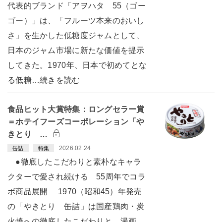
代表的ブランド「アヲハタ 55（ゴー
ゴー）」は、「フルーツ本来のおいし
さ」を生かした低糖度ジャムとして、
日本のジャム市場に新たな価値を提示
してきた。1970年、日本で初めてとな
る低糖…続きを読む
食品ヒット大賞特集：ロングセラー賞
＝ホテイフーズコーポレーション「や
きとり …
2026.02.24
缶詰
特集
●徹底したこだわりと素朴なキャラ
クターで愛され続ける 55周年でコラ
ボ商品展開 1970（昭和45）年発売
の「やきとり 缶詰」は国産鶏肉・炭
火焼への徹底したこだわりと、漫画