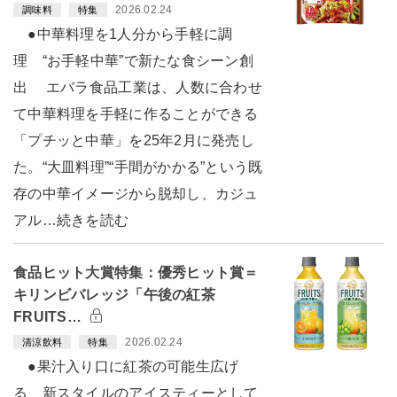
2026.02.24
調味料
特集
●中華料理を1人分から手軽に調
理 “お手軽中華”で新たな食シーン創
出 エバラ食品工業は、人数に合わせ
て中華料理を手軽に作ることができる
「プチッと中華」を25年2月に発売し
た。“大皿料理”“手間がかかる”という既
存の中華イメージから脱却し、カジュ
アル…続きを読む
食品ヒット大賞特集：優秀ヒット賞＝
キリンビバレッジ「午後の紅茶
FRUITS…
2026.02.24
清涼飲料
特集
●果汁入り口に紅茶の可能生広げ
る 新スタイルのアイスティーとして