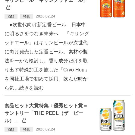
キリンビール「キリングッドエール」
2026.02.24
酒類
特集
●次世代向け新定番ビール 日本中
に明るさをつなぎ未来へ 「キリング
ッドエール」はキリンビールが次世代
に向け発売した定番ビール。素材や製
法を一から検討し、香り成分だけを取
り出す特殊加工を施した「Cryo Hop」
を同社工場で初めて採用。飲んだ時か
ら気…続きを読む
食品ヒット大賞特集：優秀ヒット賞＝
サントリー「THE PEEL（ザ ピー
ル）…
2026.02.24
酒類
特集