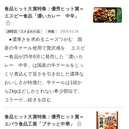
食品ヒット大賞特集：優秀ヒット賞＝
エスビー食品「濃いカレー 中辛」
2026.02.24
調理品・コメまわり品
特集
●濃厚さを求めるニーズつかむ 国
産の牛テール使用で贅沢感を エスビ
ー食品が25年8月に発売した「濃いカ
レー 中辛」は国産の牛テールをじっ
くり煮込んで旨さを引き出した濃厚な
おいしさが特徴だ。牛テールは1頭か
ら2kgほどしかとれない希少部位で、
コラーゲ…続きを読む
食品ヒット大賞特集：優秀ヒット賞＝
エバラ食品工業「プチッと中華」