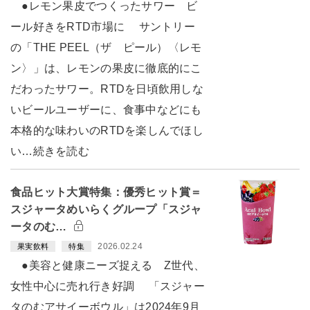
●レモン果皮でつくったサワー ビ
ール好きをRTD市場に サントリー
の「THE PEEL（ザ ピール）〈レモ
ン〉」は、レモンの果皮に徹底的にこ
だわったサワー。RTDを日頃飲用しな
いビールユーザーに、食事中などにも
本格的な味わいのRTDを楽しんでほし
い…続きを読む
食品ヒット大賞特集：優秀ヒット賞＝
スジャータめいらくグループ「スジャ
ータのむ…
2026.02.24
果実飲料
特集
●美容と健康ニーズ捉える Z世代、
女性中心に売れ行き好調 「スジャー
タのむアサイーボウル」は2024年9月