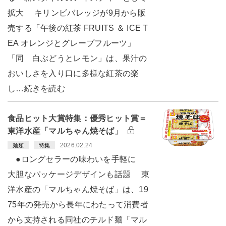
拡大 キリンビバレッジが9月から販
売する「午後の紅茶 FRUITS ＆ ICE T
EA オレンジとグレープフルーツ」
「同 白ぶどうとレモン」は、果汁の
おいしさを入り口に多様な紅茶の楽
し…続きを読む
食品ヒット大賞特集：優秀ヒット賞＝
東洋水産「マルちゃん焼そば」
2026.02.24
麺類
特集
●ロングセラーの味わいを手軽に
大胆なパッケージデザインも話題 東
洋水産の「マルちゃん焼そば」は、19
75年の発売から長年にわたって消費者
から支持される同社のチルド麺「マル