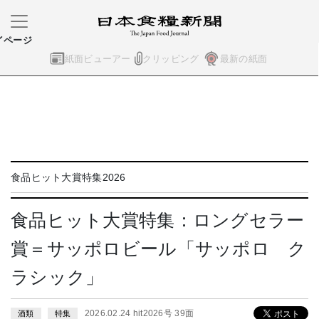
イページ
紙面ビューアー
クリッピング
最新の紙面
食品ヒット大賞特集2026
食品ヒット大賞特集：ロングセラー
賞＝サッポロビール「サッポロ ク
ラシック」
2026.02.24 hit2026号 39面
酒類
特集