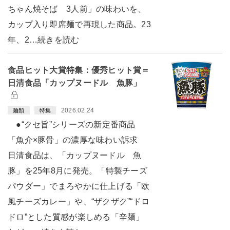
ちゃん焼そば 3人前」の味わいを、
カップ入り即席麺で再現した商品。23
年、2…続きを読む
食品ヒット大賞特集：優秀ヒット賞＝
日清食品「カップヌードル 魚豚」
2026.02.24
麺類
特集
●“クセ旨”シリーズの新定番商品
「魚介×豚骨」の濃厚な味わい訴求
日清食品は、「カップヌードル 魚
豚」を25年8月に発売。「特製チーズ
パウダー」でまろやかに仕上げる「欧
風チーズカレー」や、“ザクザク”“ドロ
ドロ”とした質感が楽しめる「辛麺」