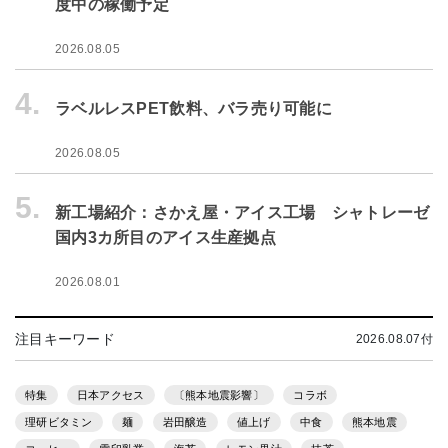
度中の稼働予定
2026.08.05
4.
ラベルレスPET飲料、バラ売り可能に
2026.08.05
5.
新工場紹介：さかえ屋・アイス工場 シャトレーゼ
国内3カ所目のアイス生産拠点
2026.08.01
注目キーワード
2026.08.07付
特集
日本アクセス
〔熊本地震影響〕
コラボ
理研ビタミン
麺
岩田醸造
値上げ
中食
熊本地震