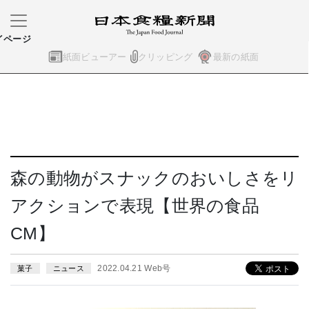
イページ
紙面ビューアー
クリッピング
最新の紙面
森の動物がスナックのおいしさをリ
アクションで表現【世界の食品
CM】
2022.04.21 Web号
菓子
ニュース