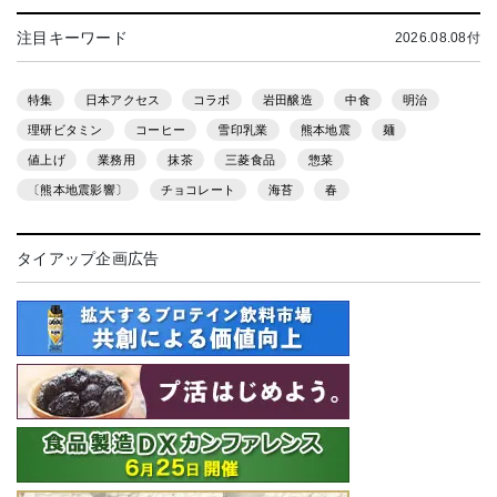
注目キーワード
2026.08.08付
特集
日本アクセス
コラボ
岩田醸造
中食
明治
理研ビタミン
コーヒー
雪印乳業
熊本地震
麺
値上げ
業務用
抹茶
三菱食品
惣菜
〔熊本地震影響〕
チョコレート
海苔
春
タイアップ企画広告