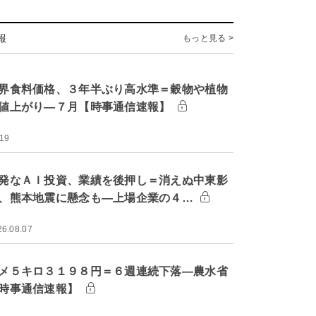
報
もっと見る >
界食料価格、３年半ぶり高水準＝穀物や植物
値上がり―７月【時事通信速報】
:19
発なＡＩ投資、業績を後押し＝消えぬ中東影
、熊本地震に懸念も―上場企業の４…
26.08.07
メ５キロ３１９８円＝６週連続下落―農水省
時事通信速報】