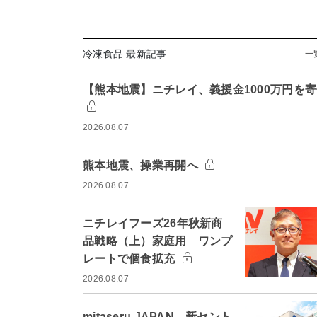
冷凍食品 最新記事
一
【熊本地震】ニチレイ、義援金1000万円を
2026.08.07
熊本地震、操業再開へ
2026.08.07
ニチレイフーズ26年秋新商
品戦略（上）家庭用 ワンプ
レートで個食拡充
2026.08.07
mitaseru JAPAN、新セント