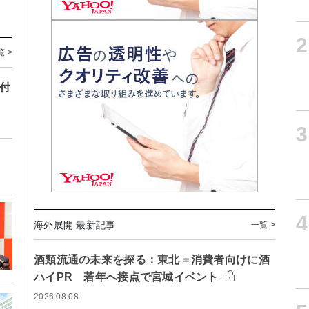
2
覧 >
寄付
3
4
海外展開 最新記事
一覧 >
酒類流通の未来を探る：東北＝消費者向けに酒
ハイPR 若年へ接点で宮城イベント
2026.08.08