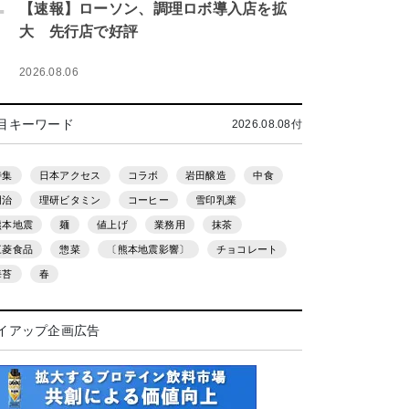
.
【速報】ローソン、調理ロボ導入店を拡
大 先行店で好評
2026.08.06
目キーワード
2026.08.08付
特集
日本アクセス
コラボ
岩田醸造
中食
明治
理研ビタミン
コーヒー
雪印乳業
熊本地震
麺
値上げ
業務用
抹茶
三菱食品
惣菜
〔熊本地震影響〕
チョコレート
海苔
春
イアップ企画広告