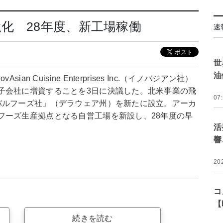
化 28年度、新工場稼働
速
世
油
 Cuisine Enterprises Inc.（イノバジアン社）
子会社に増資することを3日に決議した。北米事業の飛
07
バルフーズ社」（デラウェア州）を新たに設立。アーカ
フーズ生産拠点となる自営工場を新設し、28年度の早
活
響
20
コ
【
続きを読む