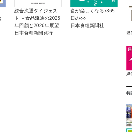
食が楽しくなる♪365
総合流通ダイジェス
！
日の○○
ト －食品流通の2025
出
日本食糧新聞社
年回顧と2026年展望
日本食糧新聞発行
媒
媒
特