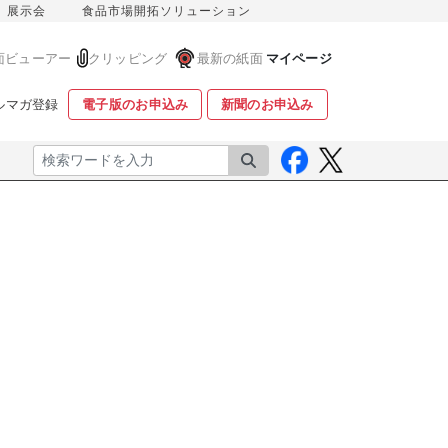
展示会
食品市場開拓ソリューション
面ビューアー
クリッピング
最新の紙面
マイページ
ルマガ登録
電子版のお申込み
新聞のお申込み
検索