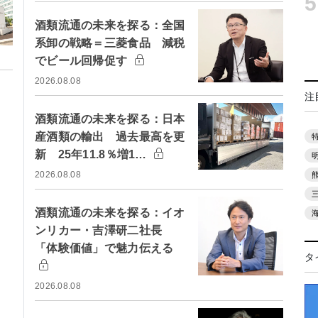
5
酒類流通の未来を探る：全国
系卸の戦略＝三菱食品 減税
でビール回帰促す
2026.08.08
注
酒類流通の未来を探る：日本
産酒類の輸出 過去最高を更
新 25年11.8％増1…
2026.08.08
酒類流通の未来を探る：イオ
ンリカー・吉澤研二社長
「体験価値」で魅力伝える
タ
2026.08.08