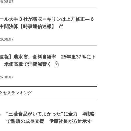
26.08.07
ール大手３社が増収＝キリンは上方修正―６
中間決算【時事通信速報】
26.08.07
速報】農水省、食料自給率 25年度37％に下
 米価高騰で消費減響く
26.08.07
クセスランキング
.
“三菱食品がいてよかった”に全力 4戦略
で製販の成長支援 伊藤社長が方針示す