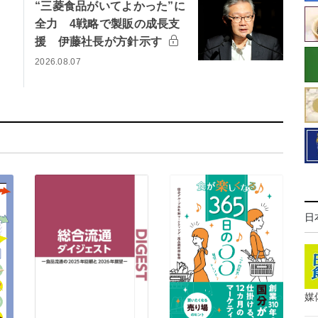
“三菱食品がいてよかった”に
全力 4戦略で製販の成長支
援 伊藤社長が方針示す
2026.08.07
日
媒