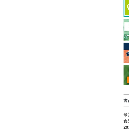
書
最
食
2